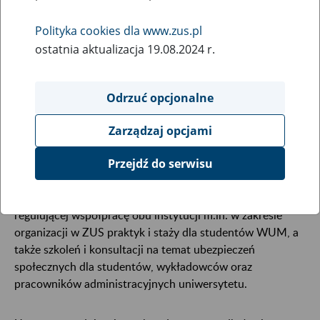
30
czerwca
2023
Polityka cookies dla www.zus.pl
ostatnia aktualizacja 19.08.2024 r.
Zakład Ubezpieczeń Społecznych i Warszawski
Odrzuć opcjonalne
Uniwersytet Medyczny zdecydowały o
przedłużeniu współpracy w zakresie szeroko
Zarządzaj opcjami
rozumianej edukacji.
Przejdź do serwisu
Prezes ZUS prof. Gertruda Uścińska oraz rektor WUM
prof. Zbigniew Gaciong podpisali aneks do umowy
regulującej współpracę obu instytucji m.in. w zakresie
organizacji w ZUS praktyk i staży dla studentów WUM, a
także szkoleń i konsultacji na temat ubezpieczeń
społecznych dla studentów, wykładowców oraz
pracowników administracyjnych uniwersytetu.