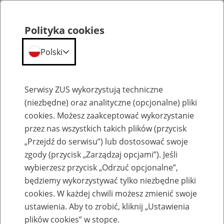
Polityka cookies
Polski
Menu
Szukaj
Serwisy ZUS wykorzystują techniczne
(niezbędne) oraz analityczne (opcjonalne) pliki
cookies. Możesz zaakceptować wykorzystanie
Aktualności
przez nas wszystkich takich plików (przycisk
„Przejdź do serwisu”) lub dostosować swoje
zgody (przycisk „Zarządzaj opcjami”). Jeśli
wybierzesz przycisk „Odrzuć opcjonalne”,
będziemy wykorzystywać tylko niezbędne pliki
cookies. W każdej chwili możesz zmienić swoje
Polacy jednoznacznie: najlepsza obsługa
ustawienia. Aby to zrobić, kliknij „Ustawienia
jest w ZUS
plików cookies” w stopce.