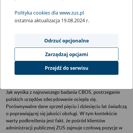
21
grudnia
Polityka cookies dla www.zus.pl
2017
ostatnia aktualizacja 19.08.2024 r.
Odrzuć opcjonalne
CBOS zapytał Polaków o jakość obsługi w urzędach.
ZUS w opinii respondentów zasłużył na najwyższa
Zarządzaj opcjami
ocenę – aż 4,4 w pięciostopniowej skali. Pracownicy
ZUS obsłużyli najwięcej spraw „od ręki” i uznani
Przejdź do serwisu
zostali za bardzo kompetentnych.
Jak wynika z najnowszego badania CBOS, postrzeganie
polskich urzędów zdecydowanie ociepla się.
Porównywalne dane sprzed pięciu i dziesięciu lat świadczą
o poprawiającej się jakości obsługi. W tym kontekście
warty podkreślenia jest fakt, że pośród klientów
administracji publicznej ZUS zajmuje czołową pozycje w