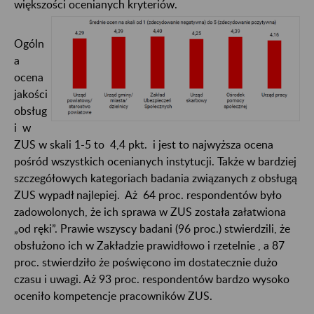
większości ocenianych kryteriów.
Ogóln
a
ocena
jakości
obsług
i w
ZUS w skali 1-5 to 4,4 pkt. i jest to najwyższa ocena
pośród wszystkich ocenianych instytucji. Także w bardziej
szczegółowych kategoriach badania związanych z obsługą
ZUS wypadł najlepiej. Aż 64 proc. respondentów było
zadowolonych, że ich sprawa w ZUS została załatwiona
„od ręki”. Prawie wszyscy badani (96 proc.) stwierdzili, że
obsłużono ich w Zakładzie prawidłowo i rzetelnie , a 87
proc. stwierdziło że poświęcono im dostatecznie dużo
czasu i uwagi. Aż 93 proc. respondentów bardzo wysoko
oceniło kompetencje pracowników ZUS.