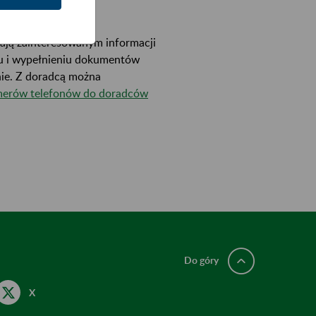
.
ają zainteresowanym informacji
iu i wypełnieniu dokumentów
nie. Z doradcą można
erów telefonów do doradców
Do góry
X