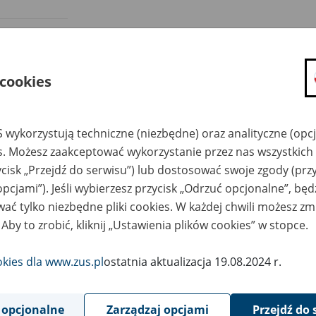
ład Ubezpieczeń Społecznych dostrzega trudną sytuację, 
zkodowane w wyniku nawałnic, które przeszły w ostatn
 cookies
ską. Dlatego podejmuje wszelkie prawnie dostępne dział
mocy takim osobom.
 wykorzystują techniczne (niezbędne) oraz analityczne (opc
es. Możesz zaakceptować wykorzystanie przez nas wszystkich 
cownicy Zakładu Ubezpieczeń Społecznych zostali poinformowani
ycisk „Przejdź do serwisu”) lub dostosować swoje zgody (przy
placówek ZUS osób poszkodowanych skutkami nawałnic. Są zobo
opcjami”). Jeśli wybierzesz przycisk „Odrzuć opcjonalne”, bę
ormacji na temat możliwych do uzyskania, zgodnie z obowiązują
ać tylko niezbędne pliki cookies. W każdej chwili możesz zm
ocy, w tym w ramach Tarczy Antykryzysowej.
 Aby to zrobić, kliknij „Ustawienia plików cookies” w stopce.
omoc powinni zwracać się płatnicy składek, którzy w wyniku naw
okies dla www.zus.pl
ostatnia aktualizacja 19.08.2024 r.
erialne i dlatego doświadczają problemów z terminowym opłaca
atą zadłużenia. Mają możliwość złożenia w ZUS wniosku o odroc
żących, o rozłożenie spłaty należności z tytułu składek na raty. J
 opcjonalne
Zarządzaj opcjami
Przejdź do 