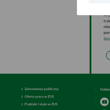
okr
W p
o p
nie
por
dos
Zamówienia publiczne
Deklar
Oferty pracy w ZUS
Praktyki i staże w ZUS