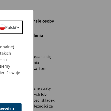
w jakiej znalazły się osoby
Polski
i weekend nad
ania w celu udzielenia
jonalne)
takich
 o możliwości zgłaszania się
cisk
wiązani do udzielania
dziemy
cymi przepisami prawa, form
ienić swoje
ałnic ponieśli znaczne straty
niem składek bieżących lub
zenie terminu płatności składek
eżeli ulga dotyczy należności za
serwisu