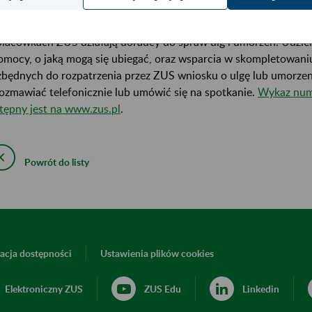
es od stycznia 2020 r., nie będzie naliczana opłata prolongacyjna
lacówkach ZUS działają doradcy do spraw ulg i umorzeń. Udziel
omocy, o jaką mogą się ubiegać, oraz wsparcia w skompletowan
zbędnych do rozpatrzenia przez ZUS wniosku o ulgę lub umorze
ozmawiać telefonicznie lub umówić się na spotkanie.
Wykaz num
tępny jest na www.zus.pl
.
Powrót do listy
acja dostępności
Ustawienia plików cookies
Elektroniczny ZUS
ZUS Edu
Linkedin