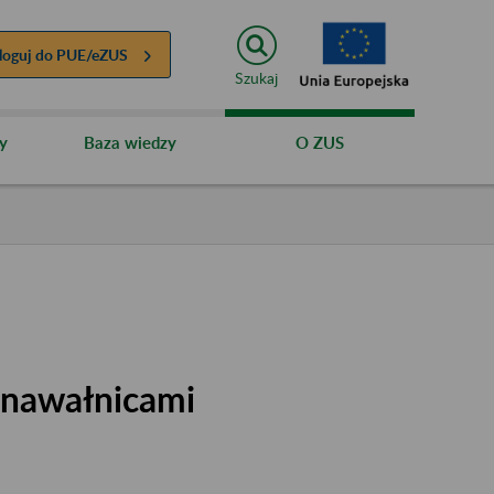
loguj do
PUE/eZUS
Szukaj
y
Baza wiedzy
O ZUS
nawałnicami