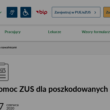
Zarejestruj w
PUE/eZUS
Za
Pracujący
Lekarze
Wzory formularz
 nawałnicami
omoc ZUS dla poszkodowanych 
7
czerwca
2020