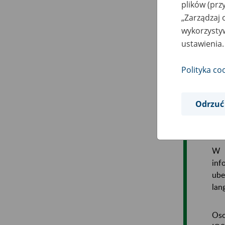
plików (prz
zeb
„Zarządzaj 
wpł
wykorzystyw
waż
ustawienia.
obo
Polityka co
Odrzuć
W I
inf
ube
lan
Oso