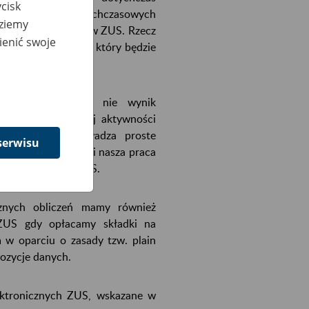
cisk
niej wysokości dotychczasowych
dziemy
składki z subkonta w ZUS. Rzecz
ienić swoje
ego, nie zaś tego, który będzie
czna emerytura to nie wynik
le efekt lat naszej aktywności
 jedynie przeprowadza proste
serwisu
zne mamy my sami i nasza praca
kładek centrali ZUS.
znych obliczeń mamy również
 ZUS gdy opłacamy składki na
m w oparciu o zasady tzw. plain
pozycje danych.
lektronicznych ZUS, wskazane w