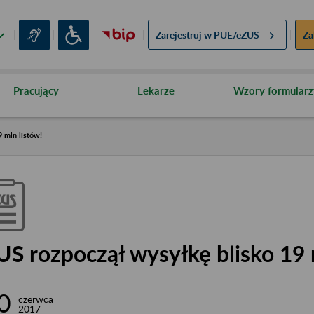
Zarejestruj w
PUE/eZUS
Za
Pracujący
Lekarze
Wzory formularz
 mln listów!
US rozpoczął wysyłkę blisko 19 
0
czerwca
2017