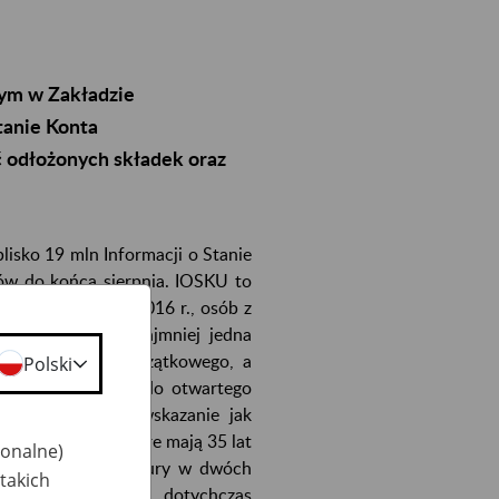
nym w Zakładzie
tanie Konta
ć odłożonych składek oraz
isko 19 mln Informacji o Stanie
tów do końca sierpnia. IOSKU to
, na 31 grudnia 2016 r., osób z
ła na konto przynajmniej jedna
 oraz kapitału początkowego, a
Polski
ZUS, a ile trafiło do otwartego
acja zawiera też wskazanie jak
016 r. Osoby, które mają 35 lat
jonalne)
potetycznej emerytury w dwóch
takich
owali na składkach dotychczas