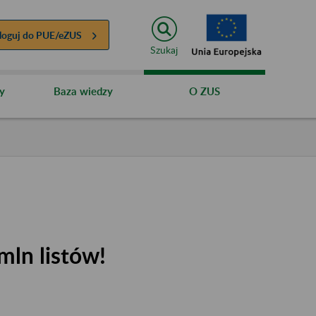
loguj do
PUE/eZUS
Szukaj
y
Baza wiedzy
O ZUS
mln listów!