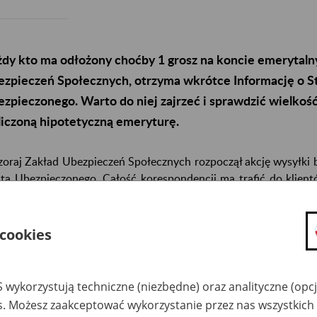
dy kto ma odłożony choćby 1 grosz na koncie emerytal
zpieczeń Społecznych, otrzyma wkrótce Informację o S
zpieczonego. Warto do niej zajrzeć i sprawdzić wielkoś
iczoną hipotetyczną emeryturę.
oraj Zakład Ubezpieczeń Społecznych rozpoczął akcję wysyłki bl
ta Ubezpieczonego. Całość korespondencji ma trafić do klien
 innego jak dokładny opis stanu finansowego konta emerytalnego
szechnego systemu ubezpieczeń społecznych, za które trafi
adka. Przedstawia sumę wszystkich zwaloryzowanych składek
 cookies
że wskazanie ile składek zgromadzonych jest na subkoncie w 
duszu emerytalnego (jeżeli ktoś jest członkiem OFE). Inform
lądał wpływ składek emerytalnych miesiąc po miesiącu w całym 2
 wykorzystują techniczne (niezbędne) oraz analityczne (opc
 więcej z IOSKU mogą się dowiedzieć o wysokości swojej hi
es. Możesz zaakceptować wykorzystanie przez nas wszystkich 
iantach: gdyby już do emerytury nie pracowali tylko baz