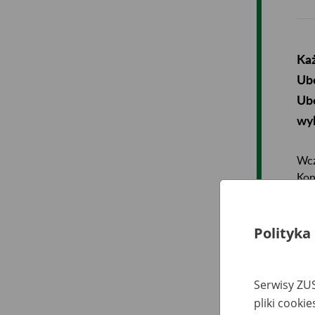
Każ
Ube
Ube
wyl
Wcz
Kon
nic
pow
skł
Polityka
tak
fun
wyg
Serwisy ZUS
lub
pliki cooki
war