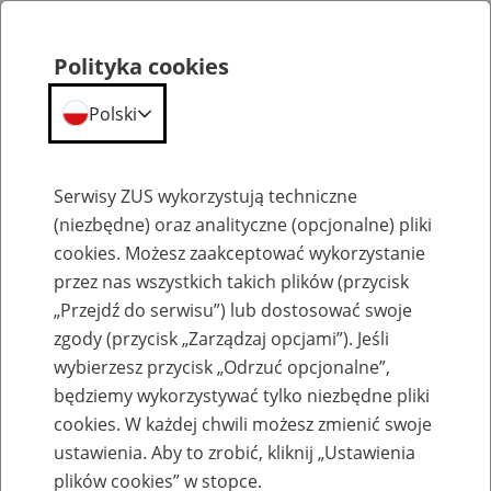
Polityka cookies
Polski
Menu
Szukaj
Serwisy ZUS wykorzystują techniczne
(niezbędne) oraz analityczne (opcjonalne) pliki
cookies. Możesz zaakceptować wykorzystanie
Aktualności
przez nas wszystkich takich plików (przycisk
„Przejdź do serwisu”) lub dostosować swoje
zgody (przycisk „Zarządzaj opcjami”). Jeśli
wybierzesz przycisk „Odrzuć opcjonalne”,
będziemy wykorzystywać tylko niezbędne pliki
Informacje Biura Prasowego
cookies. W każdej chwili możesz zmienić swoje
ustawienia. Aby to zrobić, kliknij „Ustawienia
24
października
2013
plików cookies” w stopce.