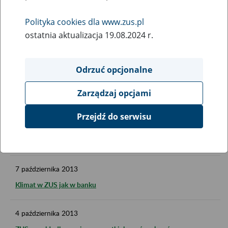
ZUS dzieli się doświadczeniami
Polityka cookies dla www.zus.pl
ostatnia aktualizacja 19.08.2024 r.
24
października
2013
Medal od emerytów dla prezesa ZUS
Odrzuć opcjonalne
23
października
2013
Zarządzaj opcjami
"ZUS dla Ciebie" ponownie w radiu
Przejdź do serwisu
10
października
2013
Umowa ZUS - Asseco: więcej za mniej
7
października
2013
Klimat w ZUS jak w banku
4
października
2013