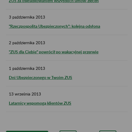
ZUS za oskładkowaniem wszystkich umów-zleceń
3
października
2013
"Rzeczpospolita Ubezpieczonych": kolejna odsłona
2
października
2013
"ZUS dla Ciebie" powrócił po wakacyjnej przerwie
1
października
2013
Dni Ubezpieczonego w Twoim ZUS
13
września
2013
Latarnicy wspomogą klientów ZUS