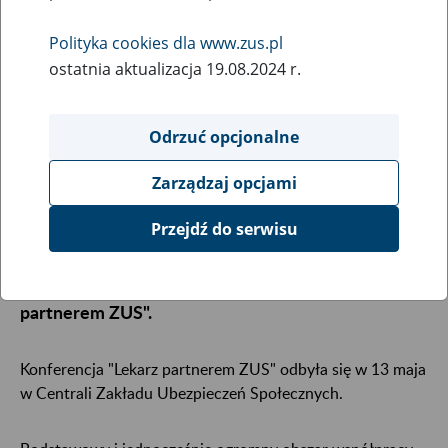
14
maja
2013
Polityka cookies dla www.zus.pl
ostatnia aktualizacja 19.08.2024 r.
- Roli lekarzy w działalności Zakładu Ubezpieczeń
Odrzuć opcjonalne
Społecznych nie da się przecenić. Dzięki ich
uczestnictwu w pracy ZUS możliwe jest
Zarządzaj opcjami
prawidłowe realizowanie przez Zakład wielu
ważnych zadań - to słowa Władysława Kosiniaka-
Przejdź do serwisu
Kamysza, Ministra Pracy i Polityki Społecznej,
którymi opisał ideę konferencji dla lekarzy "Lekarz
partnerem ZUS".
Konferencja "Lekarz partnerem ZUS" odbyła się w 13 maja
w Centrali Zakładu Ubezpieczeń Społecznych.