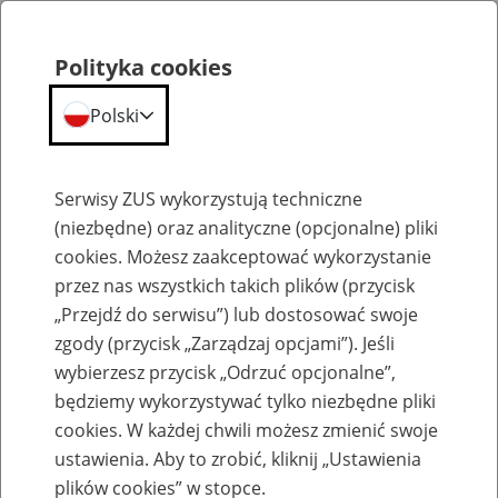
Polityka cookies
Polski
Menu
Szukaj
Serwisy ZUS wykorzystują techniczne
(niezbędne) oraz analityczne (opcjonalne) pliki
cookies. Możesz zaakceptować wykorzystanie
Aktualności
przez nas wszystkich takich plików (przycisk
„Przejdź do serwisu”) lub dostosować swoje
zgody (przycisk „Zarządzaj opcjami”). Jeśli
wybierzesz przycisk „Odrzuć opcjonalne”,
będziemy wykorzystywać tylko niezbędne pliki
Inne
cookies. W każdej chwili możesz zmienić swoje
ustawienia. Aby to zrobić, kliknij „Ustawienia
12
maja
2021
plików cookies” w stopce.