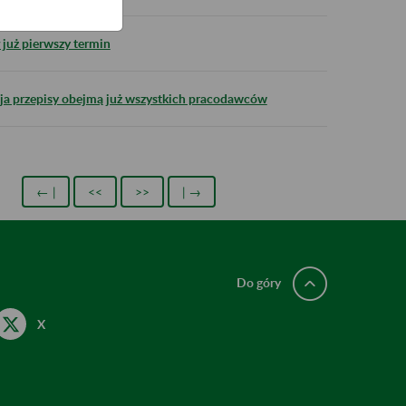
już pierwszy termin
aja przepisy obejmą już wszystkich pracodawców
← |
<<
>>
| →
Do góry
X