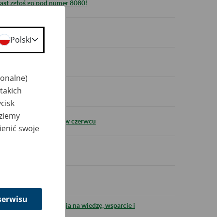
ast zgłoś go pod numer 8080!
zerwca 2026 r.
Polski
jonalne)
takich
zymuje się od dekady
cisk
dziemy
ną Twoje oszczędności w czerwcu
ienić swoje
serwisu
ozpoczęte. ZUS stawia na wiedzę, wsparcie i