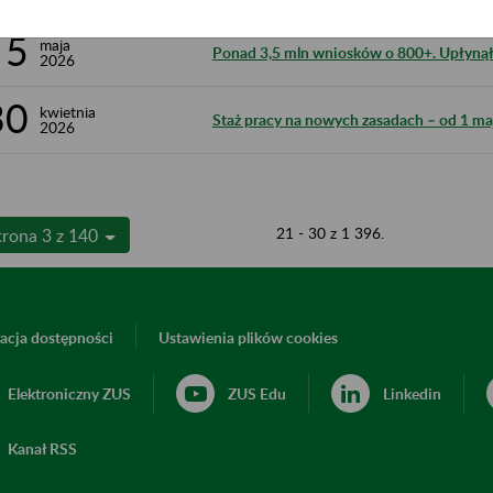
5
maja
Ponad 3,5 mln wniosków o 800+. Upłynął 
2026
30
kwietnia
Staż pracy na nowych zasadach – od 1 m
2026
21 - 30 z 1 396.
trona 3 z 140
acja dostępności
Ustawienia plików cookies
Elektroniczny ZUS
ZUS Edu
Linkedin
Kanał RSS