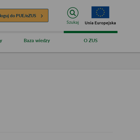
loguj do
PUE/eZUS
Szukaj
y
Baza wiedzy
O ZUS