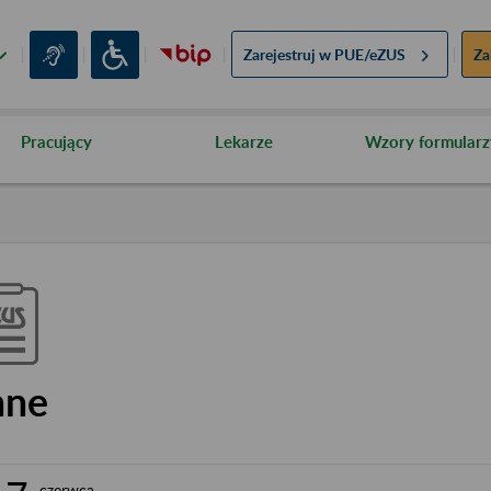
Zarejestruj w
PUE/eZUS
Za
Pracujący
Lekarze
Wzory formularz
nne
czerwca