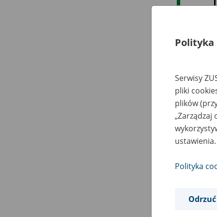
Polityka
Serwisy ZUS
pliki cooki
plików (prz
„Zarządzaj 
wykorzystyw
ustawienia.
Polityka co
Odrzuć