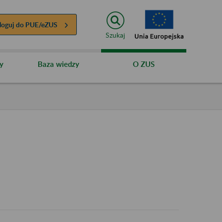
loguj do
PUE/eZUS
Szukaj
y
Baza wiedzy
O ZUS