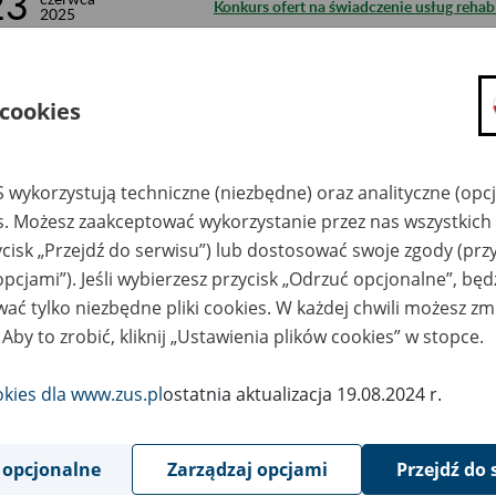
23
Konkurs ofert na świadczenie usług rehab
2025
17
Rozszerzenie pomocy dla przedsiębiorcó
czerwca
2025
dalsze okresy
 cookies
17
czerwca
Przedsiębiorcy dotknięci powodzią mogą 
2025
 wykorzystują techniczne (niezbędne) oraz analityczne (opc
13
czerwca
Waloryzacja i trzynaste emerytury – zako
2025
es. Możesz zaakceptować wykorzystanie przez nas wszystkich 
ycisk „Przejdź do serwisu”) lub dostosować swoje zgody (przy
12
czerwca
opcjami”). Jeśli wybierzesz przycisk „Odrzuć opcjonalne”, bę
Do ZUS wpłynęło ponad 900 tys. wniosk
2025
ać tylko niezbędne pliki cookies. W każdej chwili możesz zm
9
 Aby to zrobić, kliknij „Ustawienia plików cookies” w stopce.
czerwca
FUS w I kwartale 2025 r. System ubezpiec
2025
okies dla www.zus.pl
ostatnia aktualizacja 19.08.2024 r.
6
czerwca
Rekordowa waloryzacja konta i subkonta
2025
6
 opcjonalne
Zarządzaj opcjami
Przejdź do 
Zmiana terminu wypłaty świadczenia wych
czerwca
2025
do Polski w związku z działaniami wojen