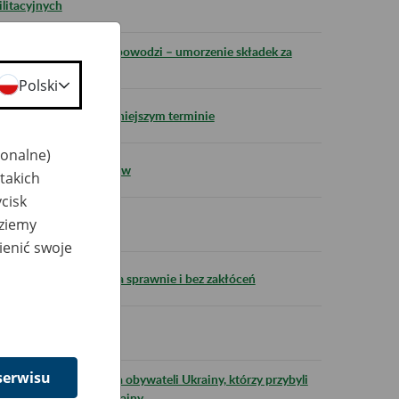
ilitacyjnych
w poszkodowanych w powodzi – umorzenie składek za
Polski
opłacić składki w późniejszym terminie
jonalne)
ńczyliśmy wysyłkę listów
takich
cisk
dziemy
ów o rentę wdowią
ienić swoje
zeń społecznych działa sprawnie i bez zakłóceń
serwisu
owawczego 800+ dla obywateli Ukrainy, którzy przybyli
nymi na terytorium Ukrainy