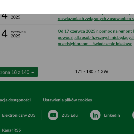
4
Świadczenie interwencyjne - aktualizacja
czerwca
2025
rozwiązaniach związanych z usuwaniem s
4
Od 17 czerwca 2025 r. pomoc na remont l
czerwca
2025
powodzi, dla osób fizycznych niebędącyc
przedsiębiorcom – świadczenie lokalowe
171 - 180 z 1 396.
trona 18 z 140
acja dostępności
Ustawienia plików cookies
Elektroniczny ZUS
ZUS Edu
Linkedin
Kanał RSS