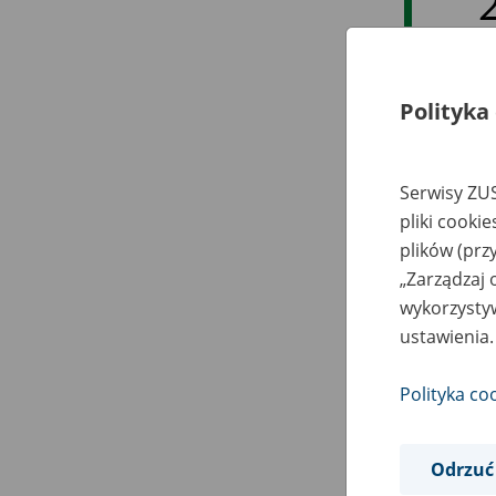
Polityka
Serwisy ZUS
pliki cooki
plików (prz
„Zarządzaj 
wykorzystyw
ustawienia.
Polityka co
Odrzuć