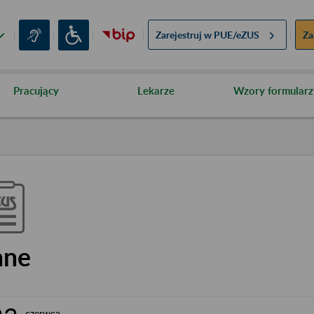
Zarejestruj w
PUE/eZUS
Za
Pracujący
Lekarze
Wzory formularz
nne
czerwca