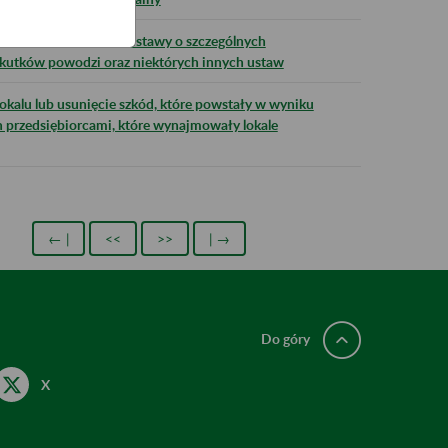
 w związku ze zmianą ustawy o szczególnych
kutków powodzi oraz niektórych innych ustaw
okalu lub usunięcie szkód, które powstały w wyniku
h przedsiębiorcami, które wynajmowały lokale
← |
<<
>>
| →
Do góry
X