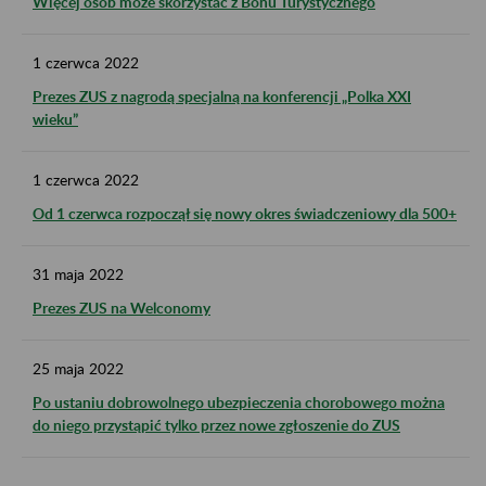
Więcej osób może skorzystać z Bonu Turystycznego
1
czerwca
2022
Prezes ZUS z nagrodą specjalną na konferencji „Polka XXI
wieku”
1
czerwca
2022
Od 1 czerwca rozpoczął się nowy okres świadczeniowy dla 500+
31
maja
2022
Prezes ZUS na Welconomy
25
maja
2022
Po ustaniu dobrowolnego ubezpieczenia chorobowego można
do niego przystąpić tylko przez nowe zgłoszenie do ZUS