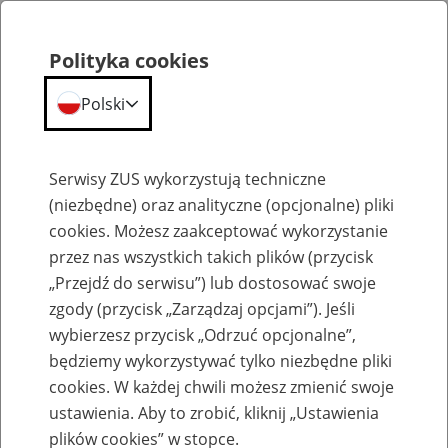
Polityka cookies
Polski
Menu
Szukaj
Serwisy ZUS wykorzystują techniczne
(niezbędne) oraz analityczne (opcjonalne) pliki
cookies. Możesz zaakceptować wykorzystanie
Aktualności
przez nas wszystkich takich plików (przycisk
„Przejdź do serwisu”) lub dostosować swoje
zgody (przycisk „Zarządzaj opcjami”). Jeśli
wybierzesz przycisk „Odrzuć opcjonalne”,
będziemy wykorzystywać tylko niezbędne pliki
Inne
cookies. W każdej chwili możesz zmienić swoje
ustawienia. Aby to zrobić, kliknij „Ustawienia
13
czerwca
2022
plików cookies” w stopce.