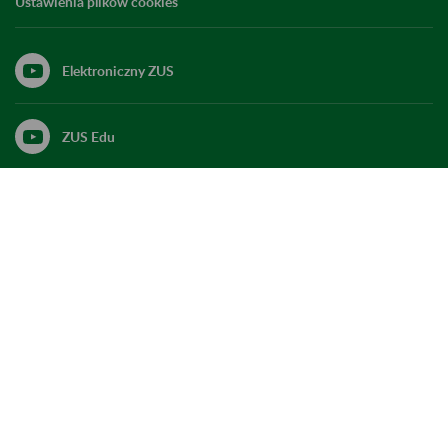
Ustawienia plików cookies
Elektroniczny ZUS
ZUS Edu
Linkedin
X
Kanał RSS
Do góry