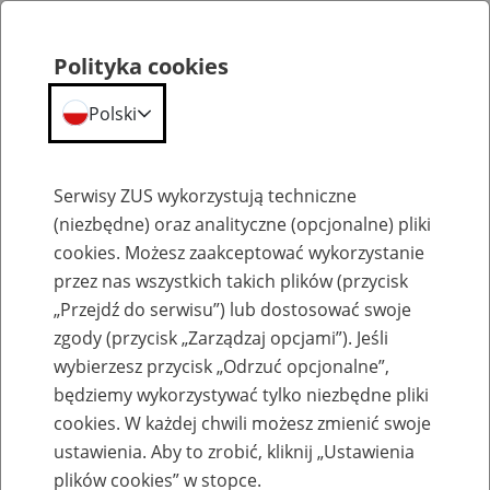
Polityka cookies
Polski
Menu
Szukaj
Serwisy ZUS wykorzystują techniczne
(niezbędne) oraz analityczne (opcjonalne) pliki
cookies. Możesz zaakceptować wykorzystanie
Emerytury
przez nas wszystkich takich plików (przycisk
„Przejdź do serwisu”) lub dostosować swoje
zgody (przycisk „Zarządzaj opcjami”). Jeśli
wybierzesz przycisk „Odrzuć opcjonalne”,
będziemy wykorzystywać tylko niezbędne pliki
Baza zlikwidowanych lub
cookies. W każdej chwili możesz zmienić swoje
przekształconych zakładów pracy
ustawienia. Aby to zrobić, kliknij „Ustawienia
plików cookies” w stopce.