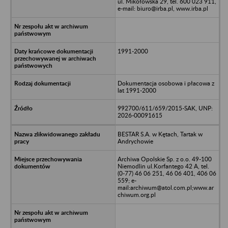
ul. Mikołowska 29, tel. 600 023 911,
e-mail: biuro@irba.pl, www.irba.pl
1991-2000
Dokumentacja osobowa i płacowa z
lat 1991-2000
992700/611/659/2015-SAK, UNP:
2026-00091615
BESTAR S.A. w Kętach, Tartak w
Andrychowie
Archiwa Opolskie Sp. z o.o. 49-100
Niemodlin ul.Korfantego 42 A, tel.
(0-77) 46 06 251, 46 06 401, 406 06
559; e-
mail:archiwum@atol.com.pl;www.ar
chiwum.org.pl