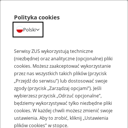
Polityka cookies
Polski
Menu
Szukaj
Serwisy ZUS wykorzystują techniczne
(niezbędne) oraz analityczne (opcjonalne) pliki
cookies. Możesz zaakceptować wykorzystanie
Emerytury
przez nas wszystkich takich plików (przycisk
„Przejdź do serwisu”) lub dostosować swoje
zgody (przycisk „Zarządzaj opcjami”). Jeśli
wybierzesz przycisk „Odrzuć opcjonalne”,
będziemy wykorzystywać tylko niezbędne pliki
Baza zlikwidowanych lub
cookies. W każdej chwili możesz zmienić swoje
przekształconych zakładów pracy
ustawienia. Aby to zrobić, kliknij „Ustawienia
plików cookies” w stopce.