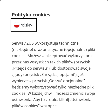
Polityka cookies
Polski
Menu
Szukaj
Serwisy ZUS wykorzystują techniczne
(niezbędne) oraz analityczne (opcjonalne) pliki
cookies. Możesz zaakceptować wykorzystanie
Wzory formularzy
przez nas wszystkich takich plików (przycisk
Błąd
„Przejdź do serwisu”) lub dostosować swoje
zgody (przycisk „Zarządzaj opcjami”). Jeśli
wybierzesz przycisk „Odrzuć opcjonalne”,
błąd:
Treść nie została znaleziona.
będziemy wykorzystywać tylko niezbędne pliki
Zamkni
cookies. W każdej chwili możesz zmienić swoje
ustawienia. Aby to zrobić, kliknij „Ustawienia
plików cookies” w stopce.