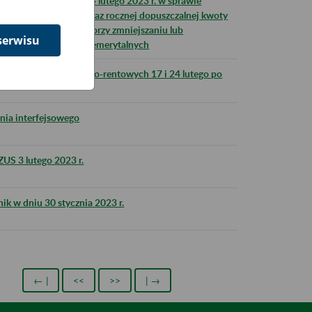
połecznych z dnia 14 lutego 2023 r. w sprawie
ej kwoty przychodu oraz rocznej dopuszczalnej kwoty
zychodu, stosowanych przy zmniejszaniu lub
serwisu
h oraz zasiłków przedemerytalnych
i świadczeń emerytalno-rentowych 17 i 24 lutego po
ia interfejsowego
ZUS 3 lutego 2023 r.
k w dniu 30 stycznia 2023 r.
← |
<<
>>
| →