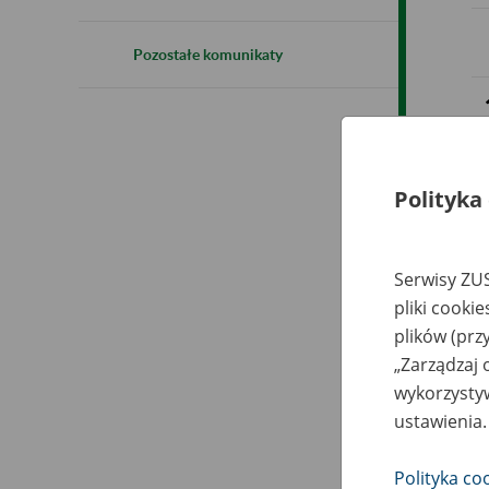
Pozostałe komunikaty
Polityka
Serwisy ZUS
pliki cooki
plików (prz
„Zarządzaj 
wykorzystyw
ustawienia.
Polityka co