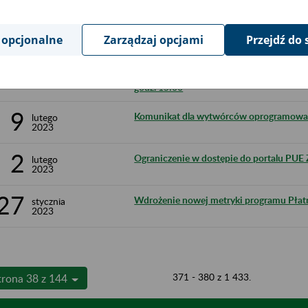
16
Komunikat Prezesa Zakładu Ubezpieczeń S
lutego
2023
dopuszczalnej kwoty przychodu, graniczn
przychodu i rocznej granicznej kwoty pr
 opcjonalne
Zarządzaj opcjami
Przejdź do 
zawieszaniu świadczeń przedemerytalnyc
14
Obsługa telefonów w sprawach zasiłków 
lutego
2023
godz. 15:00
9
Komunikat dla wytwórców oprogramowan
lutego
2023
2
Ograniczenie w dostępie do portalu PUE 
lutego
2023
27
Wdrożenie nowej metryki programu Płatni
stycznia
2023
371 - 380 z 1 433.
trona 38 z 144