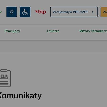
Zarejestruj w
PUE/eZUS
Za
Pracujący
Lekarze
Wzory formularz
Komunikaty