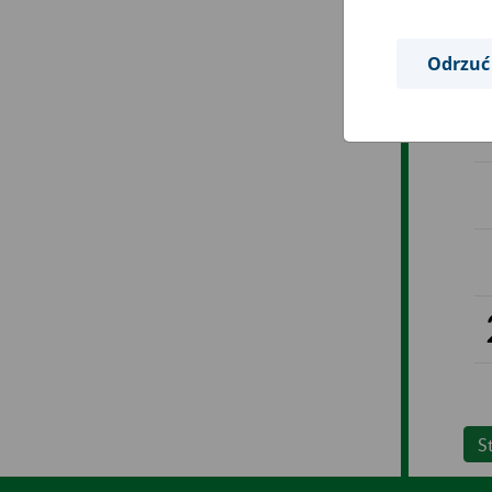
Odrzuć
S