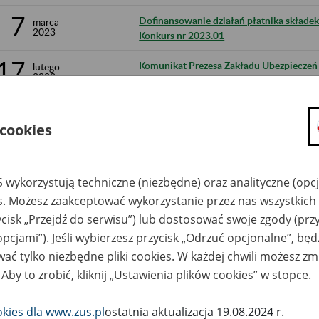
7
Dofinansowanie działań płatnika składek
marca
2023
Konkurs nr 2023.01
17
Komunikat Prezesa Zakładu Ubezpieczeń S
lutego
2023
marca 2023 r.
16
Komunikat Prezesa Zakładu Ubezpieczeń S
lutego
2023
wysokości wskaźnika kwartalnej waloryza
 cookies
odsetek za zwłokę i opłaty prolongacyjn
2022 r.
16
 wykorzystują techniczne (niezbędne) oraz analityczne (opc
Obwieszczenie Prezesa Zakładu Ubezpiecz
lutego
2023
es. Możesz zaakceptować wykorzystanie przez nas wszystkich 
wskaźnika waloryzacji podstawy wymiaru 
świadczenia rehabilitacyjnego w II kwarta
ycisk „Przejdź do serwisu”) lub dostosować swoje zgody (przy
opcjami”). Jeśli wybierzesz przycisk „Odrzuć opcjonalne”, bę
16
Komunikat Prezesa Zakładu Ubezpieczeń S
lutego
ać tylko niezbędne pliki cookies. W każdej chwili możesz zm
2023
przychodu odpowiadających 70% i 130% 
 Aby to zrobić, kliknij „Ustawienia plików cookies” w stopce.
ogłoszonego za IV kwartał 2022 r. stosow
rent
okies dla www.zus.pl
ostatnia aktualizacja 19.08.2024 r.