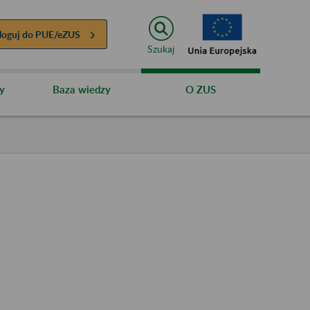
loguj do
PUE/eZUS
Szukaj
y
Baza wiedzy
O ZUS