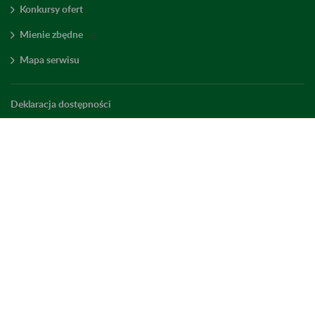
Konkursy ofert
Mienie zbędne
Mapa serwisu
Deklaracja dostępności
Ustawienia plików cookies
Elektroniczny ZUS
ZUS Edu
Linkedin