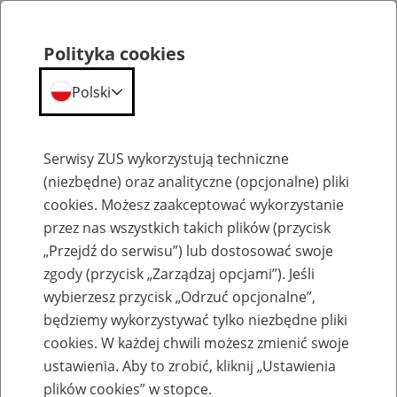
Polityka cookies
Polski
Menu
Szukaj
Serwisy ZUS wykorzystują techniczne
(niezbędne) oraz analityczne (opcjonalne) pliki
cookies. Możesz zaakceptować wykorzystanie
Emerytury
przez nas wszystkich takich plików (przycisk
„Przejdź do serwisu”) lub dostosować swoje
zgody (przycisk „Zarządzaj opcjami”). Jeśli
wybierzesz przycisk „Odrzuć opcjonalne”,
będziemy wykorzystywać tylko niezbędne pliki
Baza zlikwidowanych lub
cookies. W każdej chwili możesz zmienić swoje
przekształconych zakładów pracy
ustawienia. Aby to zrobić, kliknij „Ustawienia
plików cookies” w stopce.