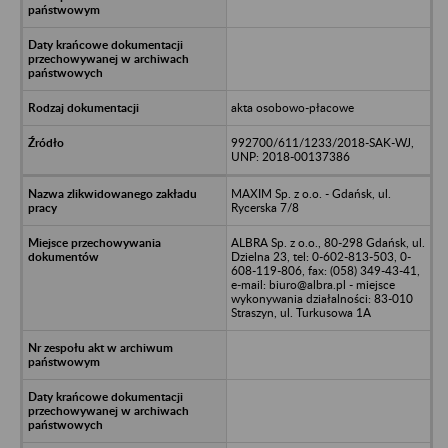
akta osobowo-płacowe
992700/611/1233/2018-SAK-WJ,
UNP: 2018-00137386
MAXIM Sp. z o.o. - Gdańsk, ul.
Rycerska 7/8
ALBRA Sp. z o.o., 80-298 Gdańsk, ul.
Dzielna 23, tel: 0-602-813-503, 0-
608-119-806, fax: (058) 349-43-41,
e-mail: biuro@albra.pl - miejsce
wykonywania działalności: 83-010
Straszyn, ul. Turkusowa 1A