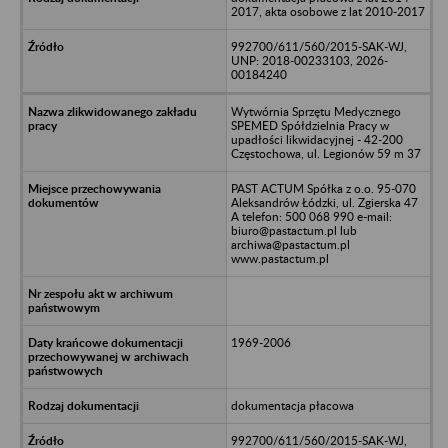
2017, akta osobowe z lat 2010-2017
992700/611/560/2015-SAK-WJ,
UNP: 2018-00233103, 2026-
00184240
Wytwórnia Sprzętu Medycznego
SPEMED Spółdzielnia Pracy w
upadłości likwidacyjnej - 42-200
Częstochowa, ul. Legionów 59 m 37
PAST ACTUM Spółka z o.o. 95-070
Aleksandrów Łódzki, ul. Zgierska 47
A telefon: 500 068 990 e-mail:
biuro@pastactum.pl lub
archiwa@pastactum.pl
www.pastactum.pl
1969-2006
dokumentacja płacowa
992700/611/560/2015-SAK-WJ,