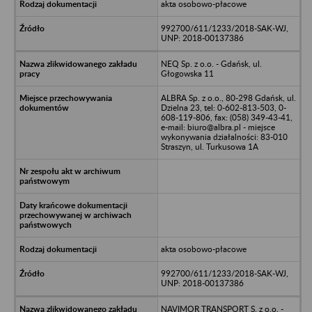
akta osobowo-płacowe
992700/611/1233/2018-SAK-WJ,
UNP: 2018-00137386
NEQ Sp. z o.o. - Gdańsk, ul.
Głogowska 11
ALBRA Sp. z o.o., 80-298 Gdańsk, ul.
Dzielna 23, tel: 0-602-813-503, 0-
608-119-806, fax: (058) 349-43-41,
e-mail: biuro@albra.pl - miejsce
wykonywania działalności: 83-010
Straszyn, ul. Turkusowa 1A
akta osobowo-płacowe
992700/611/1233/2018-SAK-WJ,
UNP: 2018-00137386
NAVIMOR TRANSPORT S. z o.o. -