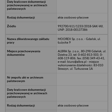
akta osobowo-płacowe
992700/611/1233/2018-SAK-WJ,
UNP: 2018-00137386
MOOREX Sp. z o.o. - Gdańsk, ul.
Łużycka 9
ALBRA Sp. z o.o., 80-298 Gdańsk, ul.
Dzielna 23, tel: 0-602-813-503, 0-
608-119-806, fax: (058) 349-43-41,
e-mail: biuro@albra.pl - miejsce
wykonywania działalności: 83-010
Straszyn, ul. Turkusowa 1A
akta osobowo-płacowe