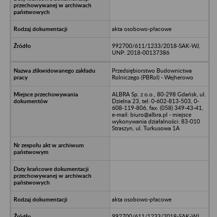
akta osobowo-płacowe
992700/611/1233/2018-SAK-WJ,
UNP: 2018-00137386
Przedsiębiorstwo Budownictwa
Rolniczego (PBRol) - Wejherowo
ALBRA Sp. z o.o., 80-298 Gdańsk, ul.
Dzielna 23, tel: 0-602-813-503, 0-
608-119-806, fax: (058) 349-43-41,
e-mail: biuro@albra.pl - miejsce
wykonywania działalności: 83-010
Straszyn, ul. Turkusowa 1A
akta osobowo-płacowe
992700/611/1233/2018-SAK-WJ,