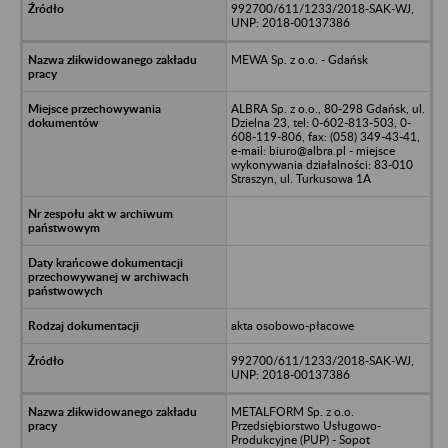
992700/611/1233/2018-SAK-WJ,
UNP: 2018-00137386
MEWA Sp. z o.o. - Gdańsk
ALBRA Sp. z o.o., 80-298 Gdańsk, ul.
Dzielna 23, tel: 0-602-813-503, 0-
608-119-806, fax: (058) 349-43-41,
e-mail: biuro@albra.pl - miejsce
wykonywania działalności: 83-010
Straszyn, ul. Turkusowa 1A
akta osobowo-płacowe
992700/611/1233/2018-SAK-WJ,
UNP: 2018-00137386
METALFORM Sp. z o.o.
Przedsiębiorstwo Usługowo-
Produkcyjne (PUP) - Sopot