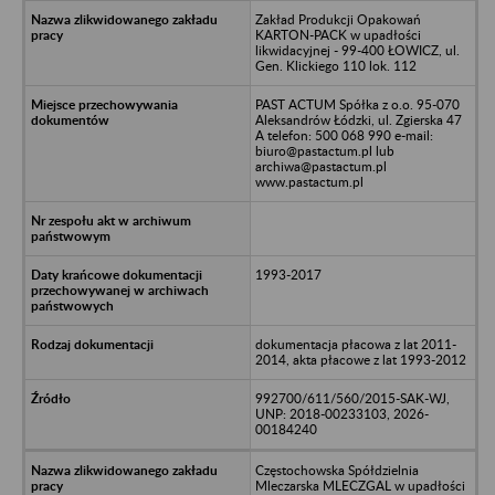
Zakład Produkcji Opakowań
KARTON-PACK w upadłości
likwidacyjnej - 99-400 ŁOWICZ, ul.
Gen. Klickiego 110 lok. 112
PAST ACTUM Spółka z o.o. 95-070
Aleksandrów Łódzki, ul. Zgierska 47
A telefon: 500 068 990 e-mail:
biuro@pastactum.pl lub
archiwa@pastactum.pl
www.pastactum.pl
1993-2017
dokumentacja płacowa z lat 2011-
2014, akta płacowe z lat 1993-2012
992700/611/560/2015-SAK-WJ,
UNP: 2018-00233103, 2026-
00184240
Częstochowska Spółdzielnia
Mleczarska MLECZGAL w upadłości