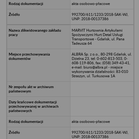
akta osobowo-płacowe
992700/611/1233/2018-SAK-WJ,
UNP: 2018-00137386
MARVIT Hurtownia Artykułami
Spożywczymi Hurt Detal Usługi
Transportowe - Gdańsk, ul. Pana
Tadeusza 64
ALBRA Sp. z o.o., 80-298 Gdańsk, ul.
Dzielna 23, tel: 0-602-813-503, 0-
608-119-806, fax: (058) 349-43-41,
e-mail: biuro@albra.pl - miejsce
wykonywania działalności: 83-010
Straszyn, ul. Turkusowa 1A
akta osobowo-płacowe
992700/611/1233/2018-SAK-WJ,
UNP: 2018-00137386