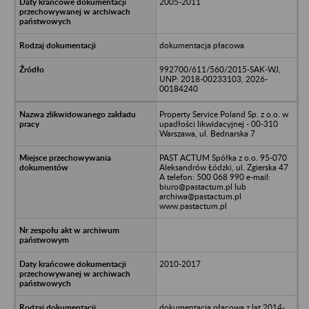
2005-2011
dokumentacja płacowa
992700/611/560/2015-SAK-WJ,
UNP: 2018-00233103, 2026-
00184240
Property Service Poland Sp. z o.o. w
upadłości likwidacyjnej - 00-310
Warszawa, ul. Bednarska 7
PAST ACTUM Spółka z o.o. 95-070
Aleksandrów Łódzki, ul. Zgierska 47
A telefon: 500 068 990 e-mail:
biuro@pastactum.pl lub
archiwa@pastactum.pl
www.pastactum.pl
2010-2017
dokumentacja płacowa z lat 2014-