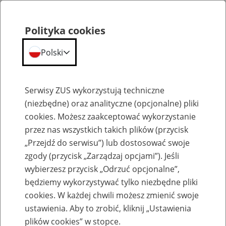
Polityka cookies
Polski
Menu
Szukaj
Serwisy ZUS wykorzystują techniczne
(niezbędne) oraz analityczne (opcjonalne) pliki
cookies. Możesz zaakceptować wykorzystanie
Emerytury
przez nas wszystkich takich plików (przycisk
„Przejdź do serwisu”) lub dostosować swoje
zgody (przycisk „Zarządzaj opcjami”). Jeśli
wybierzesz przycisk „Odrzuć opcjonalne”,
będziemy wykorzystywać tylko niezbędne pliki
Baza zlikwidowanych lub
cookies. W każdej chwili możesz zmienić swoje
przekształconych zakładów pracy
ustawienia. Aby to zrobić, kliknij „Ustawienia
plików cookies” w stopce.