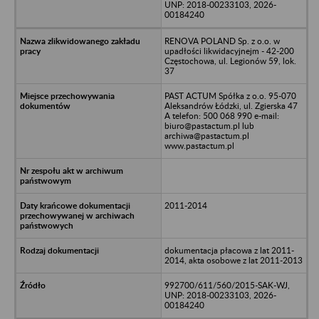
UNP: 2018-00233103, 2026-
00184240
RENOVA POLAND Sp. z o.o. w
upadłości likwidacyjnejm - 42-200
Częstochowa, ul. Legionów 59, lok.
37
PAST ACTUM Spółka z o.o. 95-070
Aleksandrów Łódzki, ul. Zgierska 47
A telefon: 500 068 990 e-mail:
biuro@pastactum.pl lub
archiwa@pastactum.pl
www.pastactum.pl
2011-2014
dokumentacja płacowa z lat 2011-
2014, akta osobowe z lat 2011-2013
992700/611/560/2015-SAK-WJ,
UNP: 2018-00233103, 2026-
00184240