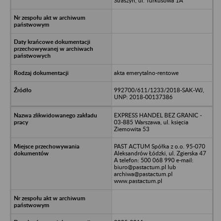
Straszyn, ul. Turkusowa 1A
akta emerytalno-rentowe
992700/611/1233/2018-SAK-WJ,
UNP: 2018-00137386
EXPRESS HANDEL BEZ GRANIC -
03-885 Warszawa, ul. księcia
Ziemowita 53
PAST ACTUM Spółka z o.o. 95-070
Aleksandrów Łódzki, ul. Zgierska 47
A telefon: 500 068 990 e-mail:
biuro@pastactum.pl lub
archiwa@pastactum.pl
www.pastactum.pl