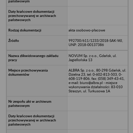
akta osobowo-płacowe
992700/611/1233/2018-SAK-WJ,
UNP: 2018-00137386
NOVUM Sp. z o.o., Gdańsk, ul.
Jagiellońska 13
ALBRA Sp. z o.o., 80-298 Gdańsk, ul.
Dzielna 23, tel: 0-602-813-503, 0-
608-119-806, fax: (058) 349-43-41,
e-mail: biuro@albra.pl - miejsce
wykonywania działalności: 83-010
Straszyn, ul. Turkusowa 1A