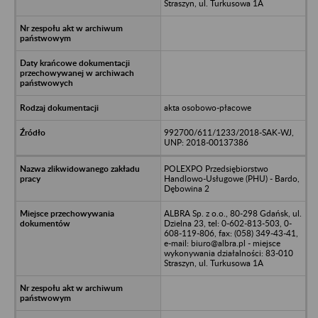
Straszyn, ul. Turkusowa 1A
akta osobowo-płacowe
992700/611/1233/2018-SAK-WJ,
UNP: 2018-00137386
POLEXPO Przedsiębiorstwo
Handlowo-Usługowe (PHU) - Bardo,
Dębowina 2
ALBRA Sp. z o.o., 80-298 Gdańsk, ul.
Dzielna 23, tel: 0-602-813-503, 0-
608-119-806, fax: (058) 349-43-41,
e-mail: biuro@albra.pl - miejsce
wykonywania działalności: 83-010
Straszyn, ul. Turkusowa 1A