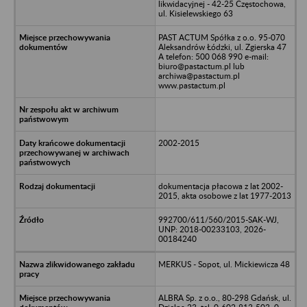
likwidacyjnej - 42-25 Częstochowa,
ul. Kisielewskiego 63
PAST ACTUM Spółka z o.o. 95-070
Aleksandrów Łódzki, ul. Zgierska 47
A telefon: 500 068 990 e-mail:
biuro@pastactum.pl lub
archiwa@pastactum.pl
www.pastactum.pl
2002-2015
dokumentacja płacowa z lat 2002-
2015, akta osobowe z lat 1977-2013
992700/611/560/2015-SAK-WJ,
UNP: 2018-00233103, 2026-
00184240
MERKUS - Sopot, ul. Mickiewicza 48
ALBRA Sp. z o.o., 80-298 Gdańsk, ul.