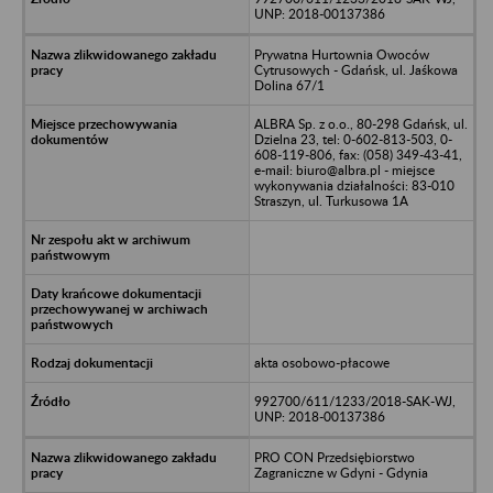
UNP: 2018-00137386
Prywatna Hurtownia Owoców
Cytrusowych - Gdańsk, ul. Jaśkowa
Dolina 67/1
ALBRA Sp. z o.o., 80-298 Gdańsk, ul.
Dzielna 23, tel: 0-602-813-503, 0-
608-119-806, fax: (058) 349-43-41,
e-mail: biuro@albra.pl - miejsce
wykonywania działalności: 83-010
Straszyn, ul. Turkusowa 1A
akta osobowo-płacowe
992700/611/1233/2018-SAK-WJ,
UNP: 2018-00137386
PRO CON Przedsiębiorstwo
Zagraniczne w Gdyni - Gdynia