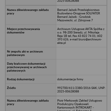
2025-00628088
Bernard Jaźwik Przedsiębiorstwo
Budowlano-Drogowe SOLFATER
Bernard Jaźwik - Grodzisk
Mazowiecki, ul. Zdrojowa 7
Archiwum Usługowe AKTA Spółka z
o.o. 98-200 Sieradz, ul. Mikołaja
Reja 1B tel./fax 43 822 74 01; 602
393 626, e-mail biuro@archiwum-
akta.pl
dokumentacja firmy
992700/611/2380/2016-SAK; UNP:
2025-00628088
Piotr Merkowski Zakład Usługowo
Produkcyjny Opakowań
Kartonowych INTROKART -
Limanowa, ul. Fabryczna 1