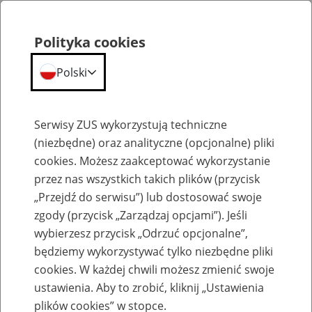
Polityka cookies
Polski
Menu
Szukaj
Serwisy ZUS wykorzystują techniczne
(niezbędne) oraz analityczne (opcjonalne) pliki
cookies. Możesz zaakceptować wykorzystanie
Emerytury
przez nas wszystkich takich plików (przycisk
„Przejdź do serwisu”) lub dostosować swoje
zgody (przycisk „Zarządzaj opcjami”). Jeśli
wybierzesz przycisk „Odrzuć opcjonalne”,
będziemy wykorzystywać tylko niezbędne pliki
Baza zlikwidowanych lub
cookies. W każdej chwili możesz zmienić swoje
przekształconych zakładów pracy
ustawienia. Aby to zrobić, kliknij „Ustawienia
plików cookies” w stopce.