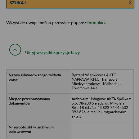
SZUKAJ
Wszystkie uwagi można przesyłać poprzez
formularz
Ukryj wszystkie pozycje bazy
Ryszard Wiąckiewicz AUTO
NAPRAWA P.H.U. Transport
Miedzynarodowy - Malbork, ul.
Dworcowa 14 a
Archiwum Usługowe AKTA Spółka z
o.o. 98-200 Sieradz, ul. Mikołaja
Reja 1B tel./fax 43 822 74 01; 602
393 626, e-mail biuro@archiwum-
akta.pl