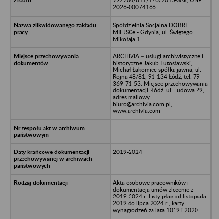
992700/611/126/2015-SAk; UNP:
2026-00074166
Spółdzielnia Socjalna DOBRE
MIEJSCe - Gdynia, ul. Świętego
Mikołaja 1
ARCHIVIA – usługi archiwistyczne i
historyczne Jakub Lutosławski,
Michał Łakomiec spółka jawna, ul.
Rojna 48/81, 91-134 Łódź, tel. 79
369-71-53. Miejsce przechowywania
dokumentacji: Łódź, ul. Ludowa 29,
adres mailowy:
biuro@archivia.com.pl,
www.archivia.com
2019-2024
Akta osobowe pracowników i
dokumentacja umów zlecenie z
2019-2024 r. Listy płac od listopada
2019 do lipca 2024 r.; karty
wynagrodzeń za lata 1019 i 2020