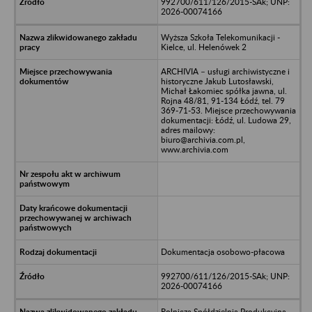
992700/611/126/2015-SAk; UNP:
2026-00074166
Wyższa Szkoła Telekomunikacji -
Kielce, ul. Helenówek 2
ARCHIVIA – usługi archiwistyczne i
historyczne Jakub Lutosławski,
Michał Łakomiec spółka jawna, ul.
Rojna 48/81, 91-134 Łódź, tel. 79
369-71-53. Miejsce przechowywania
dokumentacji: Łódź, ul. Ludowa 29,
adres mailowy:
biuro@archivia.com.pl,
www.archivia.com
Dokumentacja osobowo-płacowa
992700/611/126/2015-SAk; UNP:
2026-00074166
Rolnicza Spółdzielnia Produkcyjna