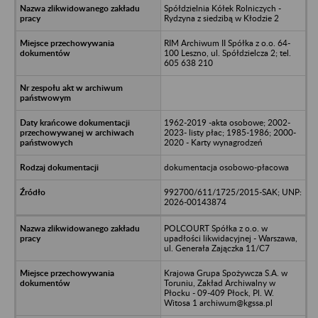
Spółdzielnia Kółek Rolniczych -
Rydzyna z siedzibą w Kłodzie 2
RIM Archiwum II Spółka z o.o. 64-
100 Leszno, ul. Spółdzielcza 2; tel.
605 638 210
1962-2019 -akta osobowe; 2002-
2023- listy płac; 1985-1986; 2000-
2020 - Karty wynagrodzeń
dokumentacja osobowo-płacowa
992700/611/1725/2015-SAK; UNP:
2026-00143874
POLCOURT Spółka z o.o. w
upadłości likwidacyjnej - Warszawa,
ul. Generała Zajączka 11/C7
Krajowa Grupa Spożywcza S.A. w
Toruniu, Zakład Archiwalny w
Płocku - 09-409 Płock, Pl. W.
Witosa 1 archiwum@kgssa.pl