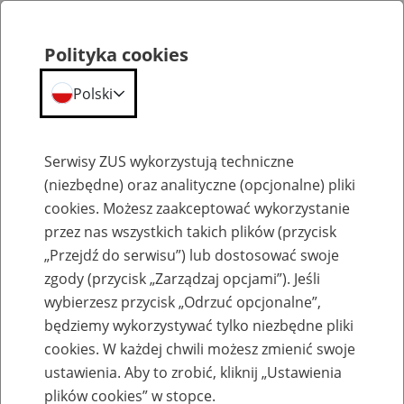
Polityka cookies
Polski
Menu
Szukaj
Serwisy ZUS wykorzystują techniczne
(niezbędne) oraz analityczne (opcjonalne) pliki
cookies. Możesz zaakceptować wykorzystanie
Emerytury
przez nas wszystkich takich plików (przycisk
„Przejdź do serwisu”) lub dostosować swoje
zgody (przycisk „Zarządzaj opcjami”). Jeśli
wybierzesz przycisk „Odrzuć opcjonalne”,
będziemy wykorzystywać tylko niezbędne pliki
Baza zlikwidowanych lub
cookies. W każdej chwili możesz zmienić swoje
przekształconych zakładów pracy
ustawienia. Aby to zrobić, kliknij „Ustawienia
plików cookies” w stopce.