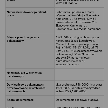
2026-00074166
Robotnicza Spółdzielnia Pracy
Wytwórczej Konfekcji - Skarżysko-
Kamienna, ul. Rejowska 43/45 (
dawne adresy: ul. Towarowa 20 -
Skarżysko- Kamienna; ul.
Powstańców - Skarżysko-Kamienna)
ARCHIVIA – usługi archiwistyczne i
historyczne Jakub Lutosławski,
Michał Łakomiec spółka jawna, ul.
Rojna 48/81, 91-134 Łódź, tel. 79
369-71-53. Miejsce przechowywania
dokumentacji: 91-203 Łódź, ul.
Ludowa 29, adres mailowy:
biuro@archivia.com.pl,
www.archivia.com
akta osobowe:1948-2000; listy płac:
1971-2000; kartoteki wynagrodzeń
za lata:1979,1989-2000
Dokumentacja osobowo-płacowa