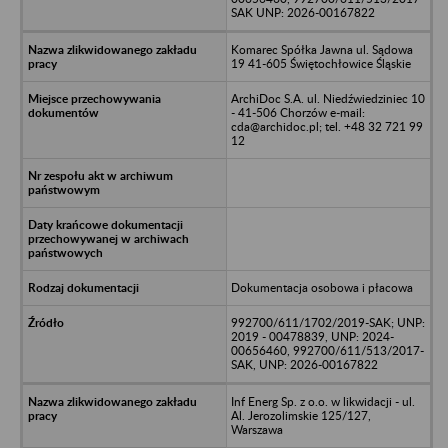
SAK UNP: 2026-00167822
Komarec Spółka Jawna ul. Sądowa
19 41-605 Świętochłowice Śląskie
ArchiDoc S.A. ul. Niedźwiedziniec 10
- 41-506 Chorzów e-mail:
cda@archidoc.pl; tel. +48 32 721 99
12
Dokumentacja osobowa i płacowa
992700/611/1702/2019-SAK; UNP:
2019 - 00478839, UNP: 2024-
00656460, 992700/611/513/2017-
SAK, UNP: 2026-00167822
Inf Energ Sp. z o.o. w likwidacji - ul.
Al. Jerozolimskie 125/127,
Warszawa