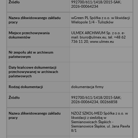
992700/611/1418/2015-SAK;
2026-00064234
wGreen PL Spółka z o.o. w likwidacji
Wielopole 1/4 - Tuliszków
ULMEX ARCHIWUM Sp. z o.o. e-
mail: biuro@ulmex.eu, tel. +48 62
736 11 20, www.ulmex.eu
dokumentacja firmy
992700/611/1418/2015-SAK;
2026-00064234, 00266858
NZOZ SZKOL-MED Spółka z o.o. w
likwidacji z siedzibą w
Siemianowicach Śląskich -
Siemianowice Śląskie, ul. Jana Pawła
II/1