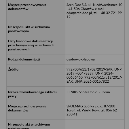
ArchiDoc S.A. ul. Niedźwiedziniec 10
- 41-506 Chorzów e-mail:
cda@archidoc.pl; tel. +48 32 721 99
12
osobowo-płacowa
992700/611/1702/2019-SAK; UNP:
2019 - 00478839, UNP: 2024-
00656460, 992700/611/513/2017-
SAK, UNP: 2026-00167822
FENIKS Spółka z o.o. - Toruń
SPOLMAG Spółka z o.o. 87-100
Toruń, ul. Wielki Rów; tel. 056 62
230 41