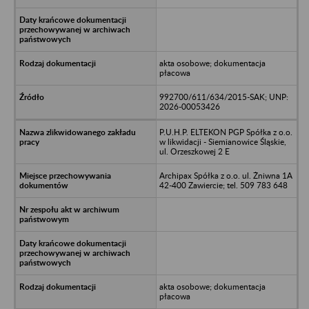
akta osobowe; dokumentacja
płacowa
992700/611/634/2015-SAK; UNP:
2026-00053426
P.U.H.P. ELTEKON PGP Spółka z o.o.
w likwidacji - Siemianowice Śląskie,
ul. Orzeszkowej 2 E
Archipax Spółka z o.o. ul. Żniwna 1A
42-400 Zawiercie; tel. 509 783 648
akta osobowe; dokumentacja
płacowa