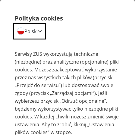
Polityka cookies
Polski
Menu
Szukaj
Serwisy ZUS wykorzystują techniczne
(niezbędne) oraz analityczne (opcjonalne) pliki
cookies. Możesz zaakceptować wykorzystanie
Emerytury
przez nas wszystkich takich plików (przycisk
„Przejdź do serwisu”) lub dostosować swoje
zgody (przycisk „Zarządzaj opcjami”). Jeśli
wybierzesz przycisk „Odrzuć opcjonalne”,
będziemy wykorzystywać tylko niezbędne pliki
Baza zlikwidowanych lub
cookies. W każdej chwili możesz zmienić swoje
przekształconych zakładów pracy
ustawienia. Aby to zrobić, kliknij „Ustawienia
plików cookies” w stopce.