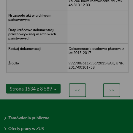
96-200 Rawa Mazowiecka; tel./fax
46 813 12 03
Dokumentacja osobowo-płacowa z
lat 2015-2017
992700/611/556/2015-SAK; UNP:
2017-00101758
Strona 1534 z 8 589
<<
>>
Zamówienia publiczne
Oferty pracy w ZUS