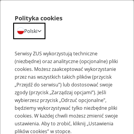
Polityka cookies
Polski
Menu
Szukaj
Serwisy ZUS wykorzystują techniczne
(niezbędne) oraz analityczne (opcjonalne) pliki
cookies. Możesz zaakceptować wykorzystanie
Emerytury
przez nas wszystkich takich plików (przycisk
„Przejdź do serwisu”) lub dostosować swoje
zgody (przycisk „Zarządzaj opcjami”). Jeśli
wybierzesz przycisk „Odrzuć opcjonalne”,
będziemy wykorzystywać tylko niezbędne pliki
Baza zlikwidowanych lub
cookies. W każdej chwili możesz zmienić swoje
przekształconych zakładów pracy
ustawienia. Aby to zrobić, kliknij „Ustawienia
plików cookies” w stopce.