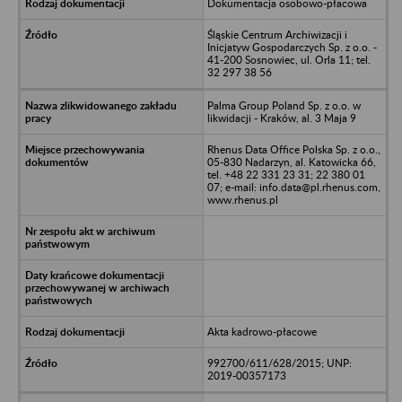
Dokumentacja osobowo-płacowa
Śląskie Centrum Archiwizacji i
Inicjatyw Gospodarczych Sp. z o.o. -
41-200 Sosnowiec, ul. Orla 11; tel.
32 297 38 56
Palma Group Poland Sp. z o.o. w
likwidacji - Kraków, al. 3 Maja 9
Rhenus Data Office Polska Sp. z o.o.,
05-830 Nadarzyn, al. Katowicka 66,
tel. +48 22 331 23 31; 22 380 01
07; e-mail: info.data@pl.rhenus.com,
www.rhenus.pl
Akta kadrowo-płacowe
992700/611/628/2015; UNP:
2019-00357173