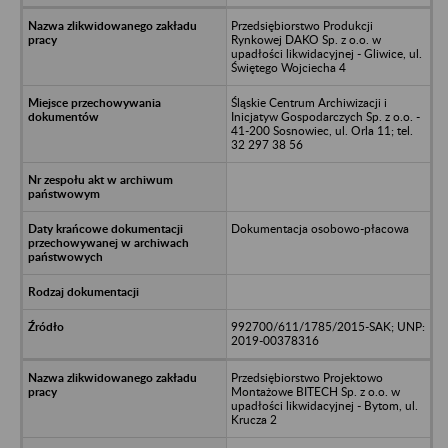
Przedsiębiorstwo Produkcji
Rynkowej DAKO Sp. z o.o. w
upadłości likwidacyjnej - Gliwice, ul.
Świętego Wojciecha 4
Śląskie Centrum Archiwizacji i
Inicjatyw Gospodarczych Sp. z o.o. -
41-200 Sosnowiec, ul. Orla 11; tel.
32 297 38 56
Dokumentacja osobowo-płacowa
992700/611/1785/2015-SAK; UNP:
2019-00378316
Przedsiębiorstwo Projektowo
Montażowe BITECH Sp. z o.o. w
upadłości likwidacyjnej - Bytom, ul.
Krucza 2