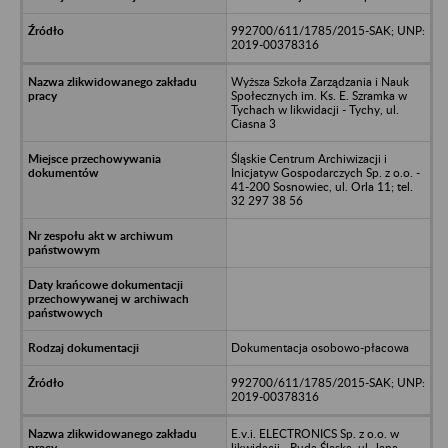
992700/611/1785/2015-SAK; UNP:
2019-00378316
Wyższa Szkoła Zarządzania i Nauk
Społecznych im. Ks. E. Szramka w
Tychach w likwidacji - Tychy, ul.
Ciasna 3
Śląskie Centrum Archiwizacji i
Inicjatyw Gospodarczych Sp. z o.o. -
41-200 Sosnowiec, ul. Orla 11; tel.
32 297 38 56
Dokumentacja osobowo-płacowa
992700/611/1785/2015-SAK; UNP:
2019-00378316
E.v.i. ELECTRONICS Sp. z o.o. w
likwidacji - Ruda Śląska, ul. Jana