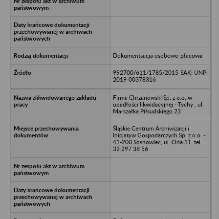
Dokumentsacja osobowo-płacowa
992700/611/1785/2015-SAK; UNP:
2019-00378316
Firma Chrzanowski Sp. z o.o. w
upadłości likwidacyjnej - Tychy , ul.
Marszałka Piłsudskiego 23
Śląskie Centrum Archiwizacji i
Inicjatyw Gospodarczych Sp. z o.o. -
41-200 Sosnowiec, ul. Orla 11; tel.
32 297 38 56