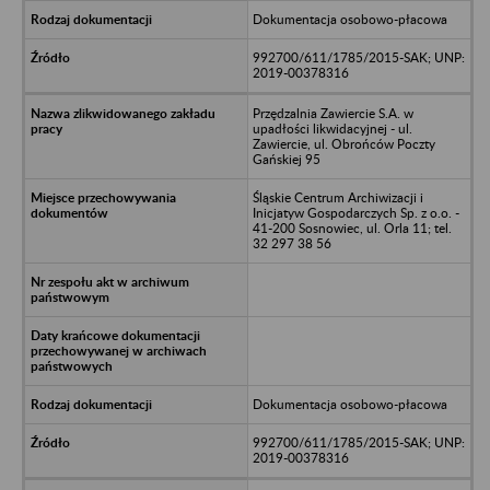
Dokumentacja osobowo-płacowa
992700/611/1785/2015-SAK; UNP:
2019-00378316
Przędzalnia Zawiercie S.A. w
upadłości likwidacyjnej - ul.
Zawiercie, ul. Obrońców Poczty
Gańskiej 95
Śląskie Centrum Archiwizacji i
Inicjatyw Gospodarczych Sp. z o.o. -
41-200 Sosnowiec, ul. Orla 11; tel.
32 297 38 56
Dokumentacja osobowo-płacowa
992700/611/1785/2015-SAK; UNP:
2019-00378316