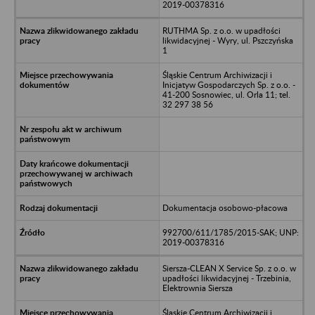
2019-00378316
RUTHMA Sp. z o.o. w upadłości
likwidacyjnej - Wyry, ul. Pszczyńska
1
Śląskie Centrum Archiwizacji i
Inicjatyw Gospodarczych Sp. z o.o. -
41-200 Sosnowiec, ul. Orla 11; tel.
32 297 38 56
Dokumentacja osobowo-płacowa
992700/611/1785/2015-SAK; UNP:
2019-00378316
Siersza-CLEAN X Service Sp. z o.o. w
upadłości likwidacyjnej - Trzebinia,
Elektrownia Siersza
Śląskie Centrum Archiwizacji i