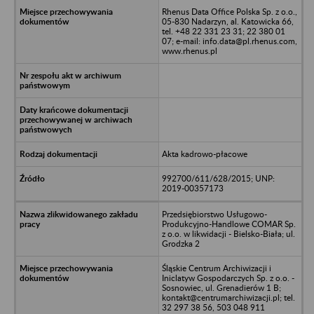
Rhenus Data Office Polska Sp. z o.o.,
05-830 Nadarzyn, al. Katowicka 66,
tel. +48 22 331 23 31; 22 380 01
07; e-mail: info.data@pl.rhenus.com,
www.rhenus.pl
Akta kadrowo-płacowe
992700/611/628/2015; UNP:
2019-00357173
Przedsiębiorstwo Usługowo-
Produkcyjno-Handlowe COMAR Sp.
z o.o. w likwidacji - Bielsko-Biała; ul.
Grodzka 2
Śląskie Centrum Archiwizacji i
Iniclatyw Gospodarczych Sp. z o.o. -
Sosnowiec, ul. Grenadierów 1 B;
kontakt@centrumarchiwizacji.pl; tel.
32 297 38 56, 503 048 911