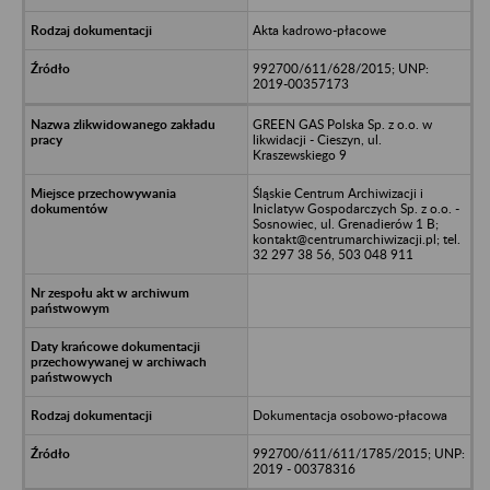
Akta kadrowo-płacowe
992700/611/628/2015; UNP:
2019-00357173
GREEN GAS Polska Sp. z o.o. w
likwidacji - Cieszyn, ul.
Kraszewskiego 9
Śląskie Centrum Archiwizacji i
Iniclatyw Gospodarczych Sp. z o.o. -
Sosnowiec, ul. Grenadierów 1 B;
kontakt@centrumarchiwizacji.pl; tel.
32 297 38 56, 503 048 911
Dokumentacja osobowo-płacowa
992700/611/611/1785/2015; UNP:
2019 - 00378316