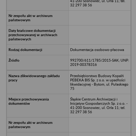
41-200 Sosnowiec, ul. Orla 11; tel.
32 297 38 56
Dokumentacja osobowo-płacowa
992700/611/1785/2015-SAK; UNP:
2019-00378316
Przedsiębiorstwo Budowy Kopalń
PEBEKA BIS Sp. z o.o. w upadłości
likwidacyjnej - Bytom, ul. Pułaskiego
75
Śląskie Centrum Archiwizacji i
Inicjatyw Gospodarczych Sp. z o.o. -
41-200 Sosnowiec, ul. Orla 11; tel.
32 297 38 56