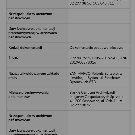
32 297 38 56, 503 048 911
Dokumentacja osobowo-płacowa
992700/611/1785/2015-SAK; UNP:
2019-00378316
SAN MARCO Polonia Sp. z o.o. w
likwidacji - Bytom, ul. Strzelców
Bytomskich 87B
Śląskie Centrum Archiwizacji i
Inicjatyw Gospodarczych Sp. z o.o. -
41-200 Sosnowiec, ul. Orla 11; tel.
32 297 38 56