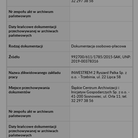
32 297 38 56
Dokumentacja osobowo-płacowa
992700/611/1785/2015-SAK; UNP:
2019-00378316
INWESTREM 2 Ryszard Palka Sp. z
o.o. - Trzebinia, ul. 22 Lipca 58
Śląskie Centrum Archiwizacji i
Inicjatyw Gospodarczych Sp. z o.o. -
41-200 Sosnowiec, ul. Orla 11; tel.
32 297 38 56