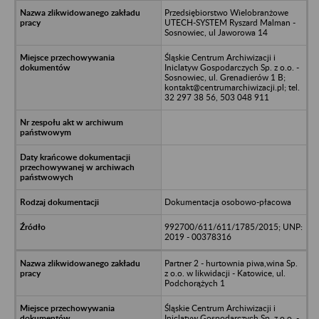
Przedsiębiorstwo Wielobranżowe
UTECH-SYSTEM Ryszard Malman -
Sosnowiec, ul Jaworowa 14
Śląskie Centrum Archiwizacji i
Iniclatyw Gospodarczych Sp. z o.o. -
Sosnowiec, ul. Grenadierów 1 B;
kontakt@centrumarchiwizacji.pl; tel.
32 297 38 56, 503 048 911
Dokumentacja osobowo-płacowa
992700/611/611/1785/2015; UNP:
2019 - 00378316
Partner 2 - hurtownia piwa,wina Sp.
z o.o. w likwidacji - Katowice, ul.
Podchorążych 1
Śląskie Centrum Archiwizacji i
Iniclatyw Gospodarczych Sp. z o.o. -