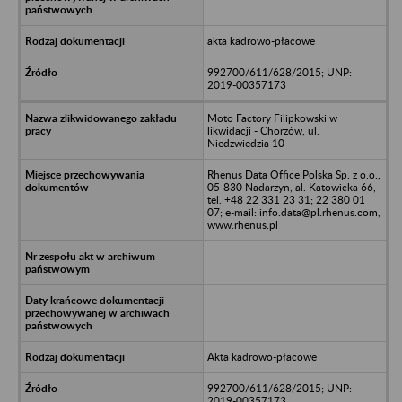
akta kadrowo-płacowe
992700/611/628/2015; UNP:
2019-00357173
Moto Factory Filipkowski w
likwidacji - Chorzów, ul.
Niedzwiedzia 10
Rhenus Data Office Polska Sp. z o.o.,
05-830 Nadarzyn, al. Katowicka 66,
tel. +48 22 331 23 31; 22 380 01
07; e-mail: info.data@pl.rhenus.com,
www.rhenus.pl
Akta kadrowo-płacowe
992700/611/628/2015; UNP:
2019-00357173