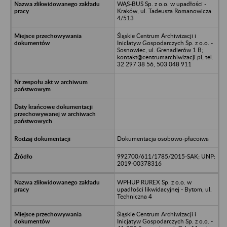
WĄS-BUS Sp. z o.o. w upadłości -
Kraków, ul. Tadeusza Romanowicza
4/513
Śląskie Centrum Archiwizacji i
Iniclatyw Gospodarczych Sp. z o.o. -
Sosnowiec, ul. Grenadierów 1 B;
kontakt@centrumarchiwizacji.pl; tel.
32 297 38 56, 503 048 911
Dokumentacja osobowo-płacoiwa
992700/611/1785/2015-SAK; UNP:
2019-00378316
WPHUP RUREX Sp. z o.o. w
upadłości likwidacyjnej - Bytom, ul.
Techniczna 4
Śląskie Centrum Archiwizacji i
Inicjatyw Gospodarczych Sp. z o.o. -