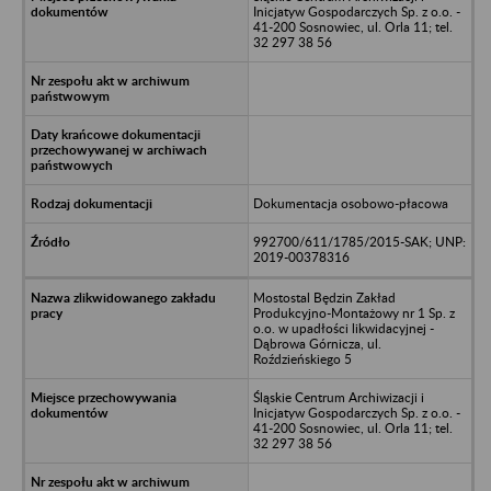
Inicjatyw Gospodarczych Sp. z o.o. -
41-200 Sosnowiec, ul. Orla 11; tel.
32 297 38 56
Dokumentacja osobowo-płacowa
992700/611/1785/2015-SAK; UNP:
2019-00378316
Mostostal Będzin Zakład
Produkcyjno-Montażowy nr 1 Sp. z
o.o. w upadłości likwidacyjnej -
Dąbrowa Górnicza, ul.
Roździeńskiego 5
Śląskie Centrum Archiwizacji i
Inicjatyw Gospodarczych Sp. z o.o. -
41-200 Sosnowiec, ul. Orla 11; tel.
32 297 38 56