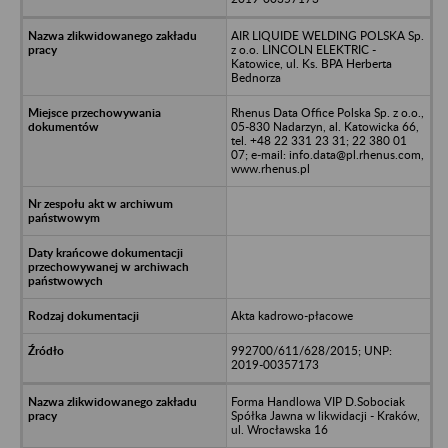
AIR LIQUIDE WELDING POLSKA Sp.
z o.o. LINCOLN ELEKTRIC -
Katowice, ul. Ks. BPA Herberta
Bednorza
Rhenus Data Office Polska Sp. z o.o.,
05-830 Nadarzyn, al. Katowicka 66,
tel. +48 22 331 23 31; 22 380 01
07; e-mail: info.data@pl.rhenus.com,
www.rhenus.pl
Akta kadrowo-płacowe
992700/611/628/2015; UNP:
2019-00357173
Forma Handlowa VIP D.Sobociak
Spółka Jawna w likwidacji - Kraków,
ul. Wrocławska 16