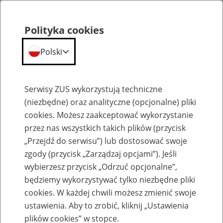
Polityka cookies
Polski
Menu
Szukaj
Serwisy ZUS wykorzystują techniczne
(niezbędne) oraz analityczne (opcjonalne) pliki
cookies. Możesz zaakceptować wykorzystanie
Emerytury
przez nas wszystkich takich plików (przycisk
„Przejdź do serwisu”) lub dostosować swoje
zgody (przycisk „Zarządzaj opcjami”). Jeśli
wybierzesz przycisk „Odrzuć opcjonalne”,
będziemy wykorzystywać tylko niezbędne pliki
Baza zlikwidowanych lub
cookies. W każdej chwili możesz zmienić swoje
przekształconych zakładów pracy
ustawienia. Aby to zrobić, kliknij „Ustawienia
plików cookies” w stopce.