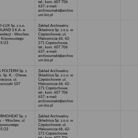
tel.; kom. 607 706
637; e-mail:
archiwumakt@archiw
um.biz.pl
-LUX Sp. z o.o.
Zakład Archiwalny
LAND S.K.A. w
Składnica Sp. z o.o. w
kwidacji - Wrocław,
Częstochowie; ul.
. Krzywoustego
Malownicza 66, 42-
05/23
271 Częstochowa;
tel.; kom. 607 706
637; e-mail:
archiwumakt@archiw
um.biz.pl
 POLTERM Sp. z
Zakład Archiwalny
o. Sp. K. - Oława,
Składnica Sp. z o.o. w
strzyca, ul.
Częstochowie; ul.
sciuszki 107
Malownicza 66, 42-
271 Częstochowa;
tel.; kom. 607 706
637; e-mail:
archiwumakt@archiw
um.biz.pl
ERMOHEAT Sp. z
Zakład Archiwalny
o. - Wrocław, ul.
Składnica Sp. z o.o. w
zywoustego
Częstochowie; ul.
05/23
Malownicza 66, 42-
271 Częstochowa;
tel.; kom. 607 706