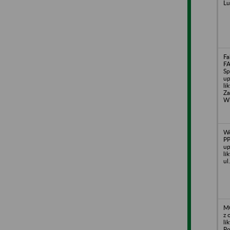
Lu
Fa
FA
Sp
up
li
Za
Wi
Wo
P
up
li
ul
M
z 
li
Po