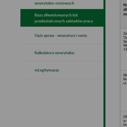
emerytalno-rentowych
N
z
z
Baza zlikwidowanych lub
przekształconych zakładów pracy
Za
Opis spraw - emerytury i renty
O
Sp
Wr
1
Kalkulatory emerytalne
mLegitymacja
IA
li
ul
ON
w 
li