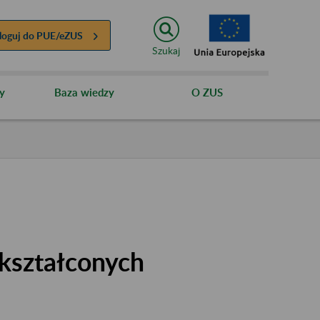
loguj do
PUE/eZUS
Szukaj
y
Baza wiedzy
O ZUS
kształconych