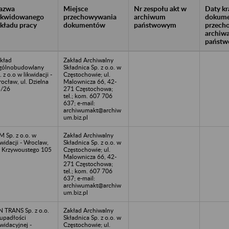
azwa
Miejsce
Nr zespołu akt w
Daty k
likwidowanego
przechowywania
archiwum
dokume
akładu pracy
dokumentów
państwowym
przech
archiw
państw
kład
Zakład Archiwalny
gólnobudowlany
Składnica Sp. z o.o. w
. z o.o w likwidacji -
Częstochowie; ul.
ocław, ul. Dzielna
Malownicza 66, 42-
3/26
271 Częstochowa;
tel.; kom. 607 706
637; e-mail:
archiwumakt@archiw
um.biz.pl
M Sp. z o.o. w
Zakład Archiwalny
kwidacji - Wroclaw,
Składnica Sp. z o.o. w
. Krzywoustego 105
Częstochowie; ul.
Malownicza 66, 42-
271 Częstochowa;
tel.; kom. 607 706
637; e-mail:
archiwumakt@archiw
um.biz.pl
 TRANS Sp. z o.o.
Zakład Archiwalny
upadłości
Składnica Sp. z o.o. w
kwidacyjnej -
Częstochowie; ul.