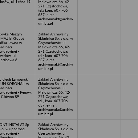
bnów, ul. Leśna 19
Malownicza 66, 42-
271 Częstochowa;
tel.; kom. 607 706
637; e-mail:
archiwumakt@archiw
um.biz.pl
bryka Maszyn
Zakład Archiwalny
MAZ B.Kłopot
Składnica Sp. z o.o. w
ółka Jawna w
Częstochowie; ul.
adłości
Malownicza 66, 42-
kwidacyjnej -
271 Częstochowa;
widów, ul.
tel.; kom. 607 706
erzbowa 6
637; e-mail:
archiwumakt@archiw
um.biz.pl
jciech Lamparcki
Zakład Archiwalny
PUH KORONA II w
Składnica Sp. z o.o. w
adłości
Częstochowie; ul.
kwidacyjnej - Pęgów,
Malownicza 66, 42-
. Główna 89
271 Częstochowa;
tel.; kom. 607 706
637; e-mail:
archiwumakt@archiw
um.biz.pl
ONT INSTALAT Sp.
Zakład Archiwalny
o.o. w upadłości
Składnica Sp. z o.o. w
kwidacyjnej -
Częstochowie; ul.
lkowice, ul.
Malownicza 66, 42-