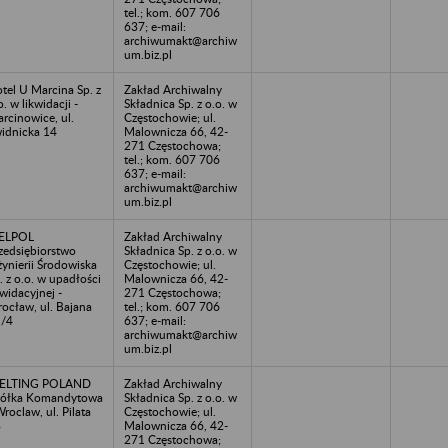
tel.; kom. 607 706
637; e-mail:
archiwumakt@archiw
um.biz.pl
tel U Marcina Sp. z
Zakład Archiwalny
o. w likwidacji -
Składnica Sp. z o.o. w
rcinowice, ul.
Częstochowie; ul.
idnicka 14
Malownicza 66, 42-
271 Częstochowa;
tel.; kom. 607 706
637; e-mail:
archiwumakt@archiw
um.biz.pl
ELPOL
Zakład Archiwalny
zedsiębiorstwo
Składnica Sp. z o.o. w
żynierii Środowiska
Częstochowie; ul.
. z o.o. w upadłości
Malownicza 66, 42-
kwidacyjnej -
271 Częstochowa;
ocław, ul. Bajana
tel.; kom. 607 706
/4
637; e-mail:
archiwumakt@archiw
um.biz.pl
ELTING POLAND
Zakład Archiwalny
ółka Komandytowa
Składnica Sp. z o.o. w
Wroclaw, ul. Pilata
Częstochowie; ul.
8
Malownicza 66, 42-
271 Częstochowa;