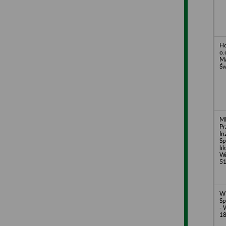
Ho
o.
Ma
Św
M
Pr
In
Sp
li
Wr
51
W
Sp
- 
1