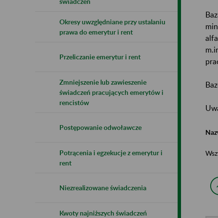
świadczeń
Baz
Okresy uwzględniane przy ustalaniu
min
prawa do emerytur i rent
alf
m.i
Przeliczanie emerytur i rent
pra
Zmniejszenie lub zawieszenie
Baz
świadczeń pracujących emerytów i
rencistów
Uwa
Postępowanie odwoławcze
Naz
Potrącenia i egzekucje z emerytur i
Wsz
rent
Niezrealizowane świadczenia
Kwoty najniższych świadczeń