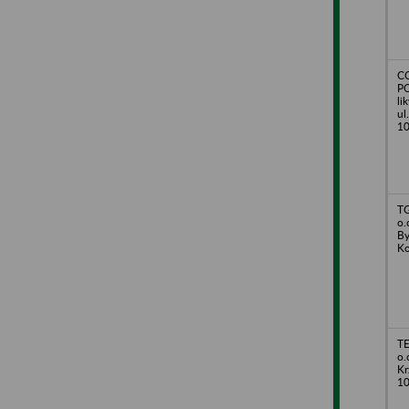
CO
PO
li
ul
1
TG
o.
By
Ko
T
o.
Kr
1