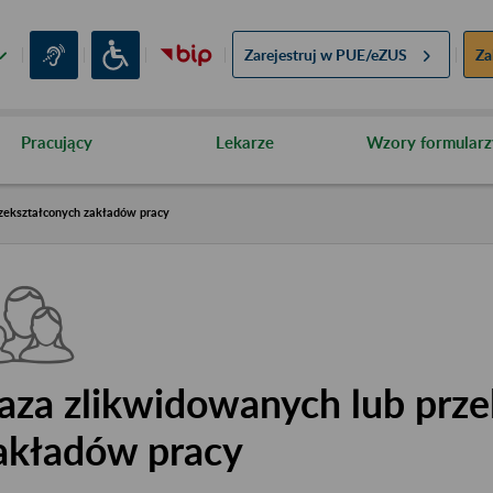
Zarejestruj w
PUE/eZUS
Za
Pracujący
Lekarze
Wzory formularz
zekształconych zakładów pracy
aza zlikwidowanych lub prze
akładów pracy