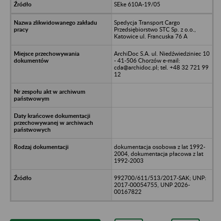
SEke 610A-19/05
Spedycja Transport Cargo
Przedsiębiorstwo STC Sp. z o.o.,
Katowice ul. Francuska 76 A
ArchiDoc S.A. ul. Niedźwiedziniec 10
- 41-506 Chorzów e-mail:
cda@archidoc.pl; tel. +48 32 721 99
12
dokumentacja osobowa z lat 1992-
2004, dokumentacja płacowa z lat
1992-2003
992700/611/513/2017-SAK; UNP:
2017-00054755, UNP 2026-
00167822