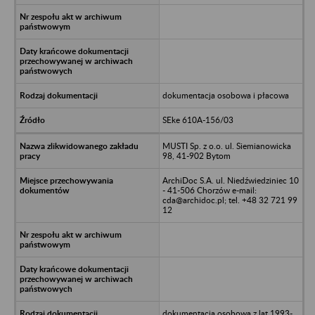
dokumentacja osobowa i płacowa
SEke 610A-156/03
MUSTI Sp. z o.o. ul. Siemianowicka
98, 41-902 Bytom
ArchiDoc S.A. ul. Niedźwiedziniec 10
- 41-506 Chorzów e-mail:
cda@archidoc.pl; tel. +48 32 721 99
12
dokumentacja osobowa z lat 1993-