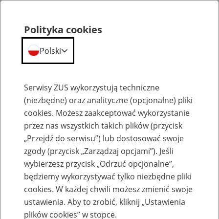
Polityka cookies
Polski
Menu
Szukaj
Serwisy ZUS wykorzystują techniczne
(niezbędne) oraz analityczne (opcjonalne) pliki
cookies. Możesz zaakceptować wykorzystanie
Emerytury
przez nas wszystkich takich plików (przycisk
„Przejdź do serwisu”) lub dostosować swoje
zgody (przycisk „Zarządzaj opcjami”). Jeśli
wybierzesz przycisk „Odrzuć opcjonalne”,
będziemy wykorzystywać tylko niezbędne pliki
Baza zlikwidowanych lub
cookies. W każdej chwili możesz zmienić swoje
przekształconych zakładów pracy
ustawienia. Aby to zrobić, kliknij „Ustawienia
plików cookies” w stopce.