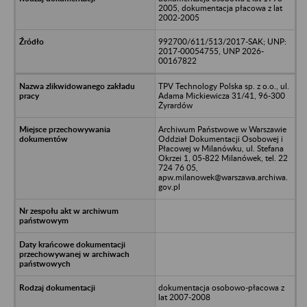
2005, dokumentacja płacowa z lat
2002-2005
992700/611/513/2017-SAK; UNP:
2017-00054755, UNP 2026-
00167822
TPV Technology Polska sp. z o.o., ul.
Adama Mickiewicza 31/41, 96-300
Żyrardów
Archiwum Państwowe w Warszawie
Oddział Dokumentacji Osobowej i
Płacowej w Milanówku, ul. Stefana
Okrzei 1, 05-822 Milanówek, tel. 22
724 76 05,
apw.milanowek@warszawa.archiwa.
gov.pl
dokumentacja osobowo-płacowa z
lat 2007-2008