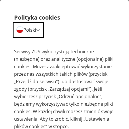
Polityka cookies
Polski
Menu
Szukaj
Serwisy ZUS wykorzystują techniczne
(niezbędne) oraz analityczne (opcjonalne) pliki
cookies. Możesz zaakceptować wykorzystanie
Emerytury
przez nas wszystkich takich plików (przycisk
„Przejdź do serwisu”) lub dostosować swoje
zgody (przycisk „Zarządzaj opcjami”). Jeśli
wybierzesz przycisk „Odrzuć opcjonalne”,
będziemy wykorzystywać tylko niezbędne pliki
Baza zlikwidowanych lub
cookies. W każdej chwili możesz zmienić swoje
przekształconych zakładów pracy
ustawienia. Aby to zrobić, kliknij „Ustawienia
plików cookies” w stopce.