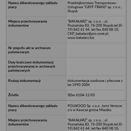
Przedsiębiorstwo Transportowo-
Usługowe "GRYF-TRANS" sp. z o.o.;
Słupsk
"BAKAŁARZ" sp. z o.o. ; ul.
Poznańska 83, 76-200 Słupsk;tel.(0-
59) 842 61 44, tel/fax 840 08 10;
CKP_bakalarz@pro.onet.pl;
www.bakalarz.biz
dokumentacja osobowa i płacowa z
lat 1990-2004
SEke 610A-12/05
POLWOOD Sp. z o.o. Joint Venture
z/s w Kawcze gmina Miastko
"BAKAŁARZ" sp. z o.o. ; ul.
Poznańska 83, 76-200 Słupsk;tel.(0-
59) 842 61 44, tel/fax 840 08 10;