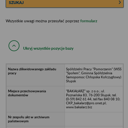
SZUKAJ
Wszystkie uwagi można przesyłać poprzez
formularz
Ukryj wszystkie pozycje bazy
Spółdzielni Pracy "Pomorzanin" (WSS
"Społem", Gminna Spółdzielnia
Samopomoc Chłopska Kołczygłowy)
Słupsk
"BAKAŁARZ" sp. z o.o.; ul.
Poznańska 83, 76-200 Słupsk; tel.
(0-59) 842 61 44, tel/fax 840 08 10;
CKP_bakalarz@pro.onet.pl;
www.bakalarz.biz