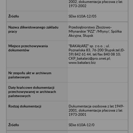
2002, dokumentacja płacowa z lat
1973-2002
SEke 610A-12/05
Przedsiębiorstwo Zbożowo-
Młynarskie "PZZ" /Młyny/, Spółka
Akcyjna, Słupsk
"BAKAŁARZ" sp. z o.o. ; ul.
Poznańska 83, 76-200 Słupsk;tel.(0-
59) 842 61 44, tel/fax 840 08 10;
CKP_bakalarz@pro.onet.pl;
www.bakalarz.biz
Dukumentacja osobowa z lat 1949-
2001, dokumentacja płacowa z lat
1973-2001
SEke 610A-12/0