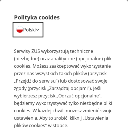
Polityka cookies
Polski
Menu
Szukaj
Serwisy ZUS wykorzystują techniczne
(niezbędne) oraz analityczne (opcjonalne) pliki
cookies. Możesz zaakceptować wykorzystanie
Emerytury
przez nas wszystkich takich plików (przycisk
„Przejdź do serwisu”) lub dostosować swoje
zgody (przycisk „Zarządzaj opcjami”). Jeśli
wybierzesz przycisk „Odrzuć opcjonalne”,
będziemy wykorzystywać tylko niezbędne pliki
Baza zlikwidowanych lub
cookies. W każdej chwili możesz zmienić swoje
przekształconych zakładów pracy
ustawienia. Aby to zrobić, kliknij „Ustawienia
plików cookies” w stopce.