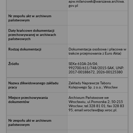
apw.milanowek@warszawa.archiwa.
gov.pl
Dokumentacja osobowa i płacowa w
trakcie przejmowania z Euro Akta)
SEKe 610A-26/04;
992700/611/748/2015-SAK, UNP:
2017-00188672, 2026-00125380
Zakłady Naprawcze Taboru
Kolejowego Sp. z o.o.; Wrocław
Archiwum Państwowe we
Wrocławiu, ul.Pomorska 2; 50-215
Wrocław; tel.328 81 01; fax 328 83
95; email:wrocław@ap.wroc.pl.