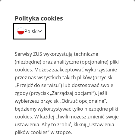
Polityka cookies
Polski
Menu
Szukaj
Serwisy ZUS wykorzystują techniczne
(niezbędne) oraz analityczne (opcjonalne) pliki
cookies. Możesz zaakceptować wykorzystanie
Emerytury
przez nas wszystkich takich plików (przycisk
„Przejdź do serwisu”) lub dostosować swoje
zgody (przycisk „Zarządzaj opcjami”). Jeśli
wybierzesz przycisk „Odrzuć opcjonalne”,
będziemy wykorzystywać tylko niezbędne pliki
Baza zlikwidowanych lub
cookies. W każdej chwili możesz zmienić swoje
przekształconych zakładów pracy
ustawienia. Aby to zrobić, kliknij „Ustawienia
plików cookies” w stopce.