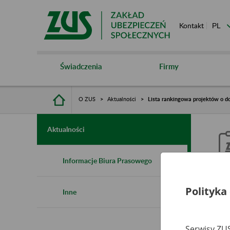
Kontakt
Świadczenia
Firmy
O ZUS
Aktualności
Lista rankingowa projektów o d
Aktualności
Informacje Biura Prasowego
L
Polityka
Inne
k
m
Serwisy ZUS