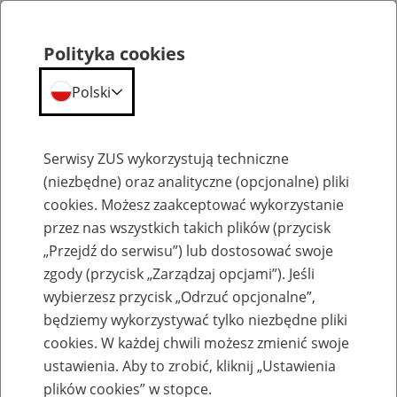
Polityka cookies
Polski
Menu
Szukaj
Serwisy ZUS wykorzystują techniczne
(niezbędne) oraz analityczne (opcjonalne) pliki
cookies. Możesz zaakceptować wykorzystanie
Aktualności
przez nas wszystkich takich plików (przycisk
„Przejdź do serwisu”) lub dostosować swoje
zgody (przycisk „Zarządzaj opcjami”). Jeśli
wybierzesz przycisk „Odrzuć opcjonalne”,
będziemy wykorzystywać tylko niezbędne pliki
cookies. W każdej chwili możesz zmienić swoje
Zerowy PIT dla osób pracujących po
ustawienia. Aby to zrobić, kliknij „Ustawienia
osiągnięciu wieku emerytalnego
plików cookies” w stopce.