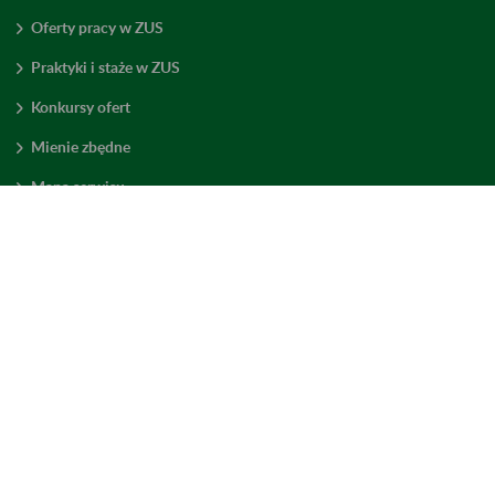
Oferty pracy w ZUS
Praktyki i staże w ZUS
Konkursy ofert
Mienie zbędne
Mapa serwisu
Deklaracja dostępności
Ustawienia plików cookies
Elektroniczny ZUS
ZUS Edu