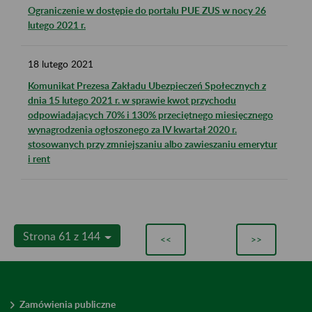
Ograniczenie w dostępie do portalu PUE ZUS w nocy 26
lutego 2021 r.
18
lutego
2021
Komunikat Prezesa Zakładu Ubezpieczeń Społecznych z
dnia 15 lutego 2021 r. w sprawie kwot przychodu
odpowiadających 70% i 130% przeciętnego miesięcznego
wynagrodzenia ogłoszonego za IV kwartał 2020 r.
stosowanych przy zmniejszaniu albo zawieszaniu emerytur
i rent
Strona 61 z 144
<<
>>
Zamówienia publiczne