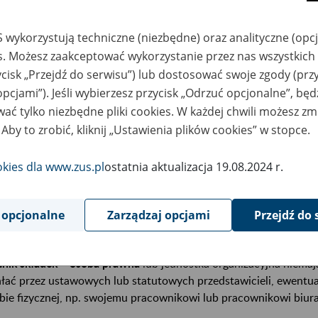
 wykorzystują techniczne (niezbędne) oraz analityczne (opc
k założyć konto na PUE ZUS
es. Możesz zaakceptować wykorzystanie przez nas wszystkich 
ycisk „Przejdź do serwisu”) lub dostosować swoje zgody (przy
opcjami”). Jeśli wybierzesz przycisk „Odrzuć opcjonalne”, bę
fil na PUE ZUS zakładany jest zawsze dla osoby fizycznej. Aby zar
ać tylko niezbędne pliki cookies. W każdej chwili możesz zm
eba mieć skończone 13 lat.
 Aby to zrobić, kliknij „Ustawienia plików cookies” w stopce.
tnik składek – osoba fizyczna
może założyć profil dla siebie lub 
okies dla www.zus.pl
ostatnia aktualizacja 19.08.2024 r.
bie (np. księgowej lub pracownikowi biura rachunkowego). Prze
ałalność jako osoba fizyczna, system automatycznie przypisze ro
 dane w zakładanym profilu będą takie same jak te, które były p
 opcjonalne
Zarządzaj opcjami
Przejdź do 
adek (np. NIP, PESEL).
tnik składek – osoba prawna
lub jednostka organizacyjna niema
ałać przez ustawowych lub statutowych przedstawicieli, ewentu
bie fizycznej, np. swojemu pracownikowi lub pracownikowi biu