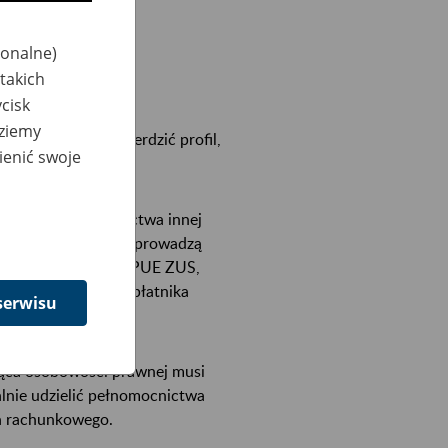
jonalne)
takich
cisk
dziemy
ejestrować i potwierdzić profil,
ienić swoje
udzielić pełnomocnictwa innej
dsiębiorcom, którzy prowadzą
lę płatnik do konta PUE ZUS,
odane w zgłoszeniu płatnika
serwisu
jąca osobowości prawnej musi
alnie udzielić pełnomocnictwa
ra rachunkowego.