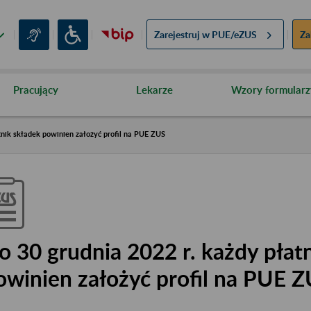
Zarejestruj w
PUE/eZUS
Za
Pracujący
Lekarze
Wzory formularz
tnik składek powinien założyć profil na PUE ZUS
o 30 grudnia 2022 r. każdy płat
owinien założyć profil na PUE 