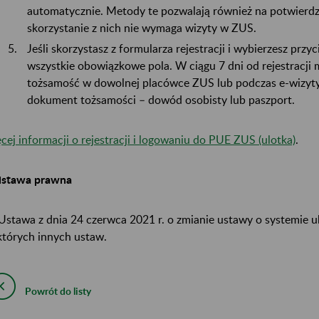
automatycznie. Metody te pozwalają również na potwierdz
skorzystanie z nich nie wymaga wizyty w ZUS.
Jeśli skorzystasz z formularza rejestracji i wybierzesz pr
wszystkie obowiązkowe pola. W ciągu 7 dni od rejestracji 
tożsamość w dowolnej placówce ZUS lub podczas e-wizyty.
dokument tożsamości – dowód osobisty lub paszport.
cej informacji o rejestracji i logowaniu do PUE ZUS (ulotka)
.
stawa prawna
Ustawa z dnia 24 czerwca 2021 r. o zmianie ustawy o systemie 
których innych ustaw.
Powrót do listy