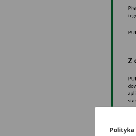
Pła
teg
PUE
Z 
PUE
dow
apl
sta
sam
ins
Polityka
Wię