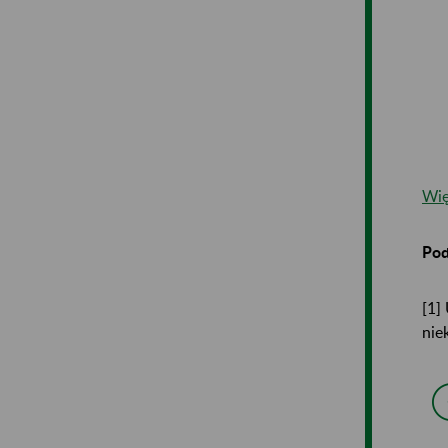
Wię
Pod
[1]
nie