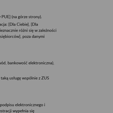
 w PUE] (na górze strony).
cja: [Dla Ciebie], [Dla
ieznacznie różni się w zależności
dsiębiorców], poza danymi
owód, bankowość elektroniczna),
 taką usługę wspólnie z ZUS
 podpisu elektronicznego i
stracji wypełnia się