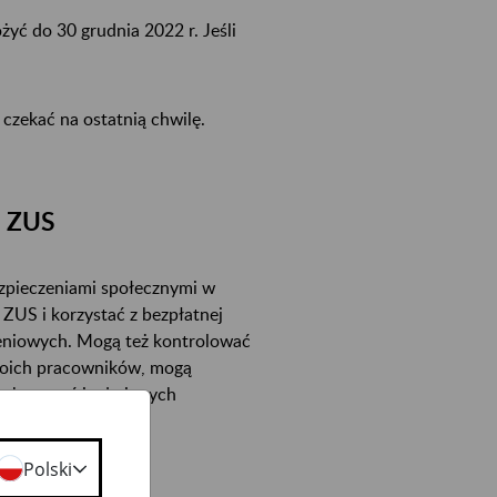
żyć do 30 grudnia 2022 r. Jeśli
czekać na ostatnią chwilę.
E ZUS
zpieczeniami społecznymi w
ZUS i korzystać z bezpłatnej
zeniowych. Mogą też kontrolować
swoich pracowników, mogą
zekazywać je do innych
Polski