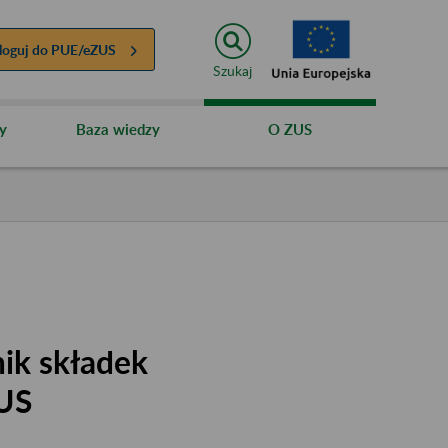
loguj do
PUE/eZUS
Szukaj
y
Baza wiedzy
O ZUS
nik składek
ZUS