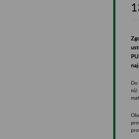
1
Zgo
ust
PUE
naj
Do 
niż
mał
Obe
pro
pro