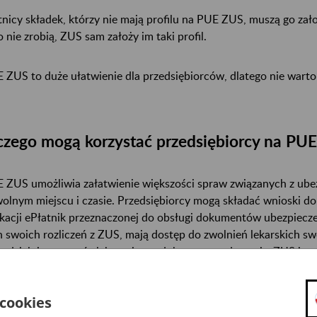
tnicy składek, którzy nie mają profilu na PUE ZUS, muszą go zało
o nie zrobią, ZUS sam założy im taki profil.
 ZUS to duże ułatwienie dla przedsiębiorców, dlatego nie warto 
czego mogą korzystać przedsiębiorcy na PU
 ZUS umożliwia załatwienie większości spraw związanych z ube
olnym miejscu i czasie. Przedsiębiorcy mogą składać wnioski do 
ikacji ePłatnik przeznaczonej do obsługi dokumentów ubezpiec
n swoich rozliczeń z ZUS, mają dostęp do zwolnień lekarskich 
odzielnie tworzyć elektroniczne dokumenty z danymi z ZUS i pr
tytucji (np. banku lub urzędu).
 cookies
cej informacji na temat funkcji PUE ZUS dla płatników składek
.