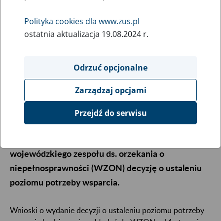
29
grudnia
Polityka cookies dla www.zus.pl
2023
ostatnia aktualizacja 19.08.2024 r.
Odrzuć opcjonalne
Od 1 stycznia 2024 r. wchodzą w życie przepisy,
które wprowadzają świadczenie wspierające dla
Zarządzaj opcjami
osób z niepełnosprawnością. Będzie je przyznawać i
wypłacać Zakład Ubezpieczeń Społecznych. Aby
Przejdź do serwisu
osoba z niepełnosprawnością mogła otrzymać to
świadczenie, powinna najpierw uzyskać od
wojewódzkiego zespołu ds. orzekania o
niepełnosprawności (WZON) decyzję o ustaleniu
poziomu potrzeby wsparcia.
Wnioski o wydanie decyzji o ustaleniu poziomu potrzeby