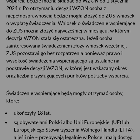
wsparcia będzie można składać do WZON od 1 stycznia
2024 r. Po otrzymaniu decyzji WZON osoba z
niepełnosprawnością będzie mogła złożyć do ZUS wniosek
o wypłatę świadczenia. Wniosek o świadczenie wspierające
do ZUS można złożyć najwcześniej w miesiącu, w którym
decyzja WZON stała się ostateczna. Jeżeli osoba
zainteresowana świadczeniem złoży wniosek wcześniej,
ZUS pozostawi go bez rozpatrzenia ponieważ prawo i
wysokość świadczenia wspierającego są ustalane na
podstawie decyzji WZON, w której jest wskazany okres
oraz liczba przysługujących punktów potrzeby wsparcia.
Świadczenie wspierające będą mogły otrzymać osoby,
które:
ukończyły 18 lat,
są obywatelami Polski albo Unii Europejskiej (UE) lub
Europejskiego Stowarzyszenia Wolnego Handlu (EFTA),
a jeśli nie – przebywają legalnie w Polsce i mają dostęp