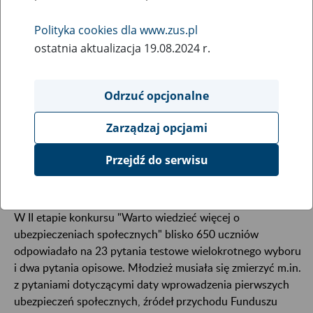
20
marca
2015
Polityka cookies dla www.zus.pl
ostatnia aktualizacja 19.08.2024 r.
Znamy już 16 zespołów, które 24 kwietnia będą
Odrzuć opcjonalne
rywalizowały w finale konkursu wiedzy o
ubezpieczeniach społecznych. Z 213 szkół
Zarządzaj opcjami
ponadgimnazjalnych biorących udział w drugim,
wojewódzkim, etapie konkursu odpaść musiało aż
Przejdź do serwisu
197.
W II etapie konkursu "Warto wiedzieć więcej o
ubezpieczeniach społecznych" blisko 650 uczniów
odpowiadało na 23 pytania testowe wielokrotnego wyboru
i dwa pytania opisowe. Młodzież musiała się zmierzyć m.in.
z pytaniami dotyczącymi daty wprowadzenia pierwszych
ubezpieczeń społecznych, źródeł przychodu Funduszu