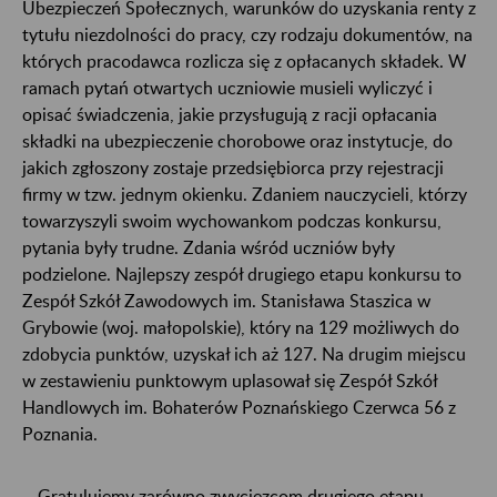
Ubezpieczeń Społecznych, warunków do uzyskania renty z
tytułu niezdolności do pracy, czy rodzaju dokumentów, na
których pracodawca rozlicza się z opłacanych składek. W
ramach pytań otwartych uczniowie musieli wyliczyć i
opisać świadczenia, jakie przysługują z racji opłacania
składki na ubezpieczenie chorobowe oraz instytucje, do
jakich zgłoszony zostaje przedsiębiorca przy rejestracji
firmy w tzw. jednym okienku. Zdaniem nauczycieli, którzy
towarzyszyli swoim wychowankom podczas konkursu,
pytania były trudne. Zdania wśród uczniów były
podzielone. Najlepszy zespół drugiego etapu konkursu to
Zespół Szkół Zawodowych im. Stanisława Staszica w
Grybowie (woj. małopolskie), który na 129 możliwych do
zdobycia punktów, uzyskał ich aż 127. Na drugim miejscu
w zestawieniu punktowym uplasował się Zespół Szkół
Handlowych im. Bohaterów Poznańskiego Czerwca 56 z
Poznania.
- Gratulujemy zarówno zwycięzcom drugiego etapu