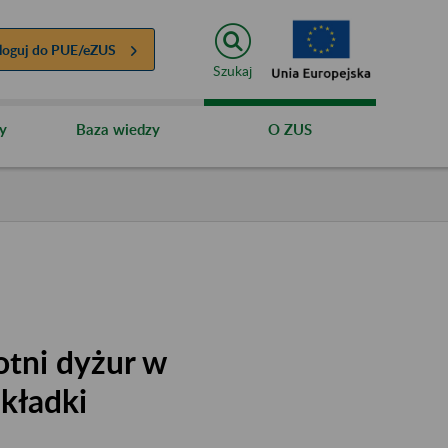
loguj do
PUE/eZUS
Szukaj
y
Baza wiedzy
O ZUS
otni dyżur w
składki