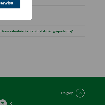
serwisu
 form zatrudnienia oraz działalności gospodarczej”.
Do góry
X