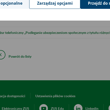
 opcjonalne
Zarządzaj opcjami
Przejdź do 
bacz także
żur telefoniczny „Podleganie ubezpieczeniom społecznym z tytułu różnych
Powrót do listy
acja dostępności
Ustawienia plików cookies
Elektroniczny ZUS
ZUS Edu
Linkedin