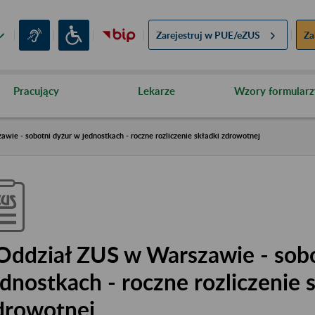
Zarejestruj w
PUE/eZUS
Za
Pracujący
Lekarze
Wzory formularz
wie - sobotni dyżur w jednostkach - roczne rozliczenie składki zdrowotnej
 Oddział ZUS w Warszawie - sob
ednostkach - roczne rozliczenie 
drowotnej