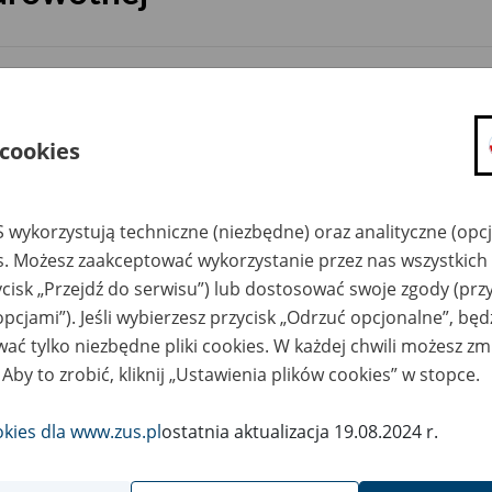
dzaj wydarzenia
Szkolenia
szar merytoryczny
składka zdrowotna
 cookies
is wydarzenia
20 maja, w sobotę, w godz. 9.00 – 14.00
rocznego rozliczenia składki na ubezpie
 wykorzystują techniczne (niezbędne) oraz analityczne (opc
placówkach ZUS:
- I Oddział w Warszawie, ul. Senatorska 6
es. Możesz zaakceptować wykorzystanie przez nas wszystkich 
- Inspektorat Warszawa-Żoliborz, ul. Kas
ycisk „Przejdź do serwisu”) lub dostosować swoje zgody (przy
- Inspektorat Warszawa-Wola, ul. Wrocła
opcjami”). Jeśli wybierzesz przycisk „Odrzuć opcjonalne”, bę
- Inspektorat Warszawa-Ochota, ul. E. O
ać tylko niezbędne pliki cookies. W każdej chwili możesz zm
 Aby to zrobić, kliknij „Ustawienia plików cookies” w stopce.
ejscowość
Warszawa
okies dla www.zus.pl
ostatnia aktualizacja 19.08.2024 r.
rmin wydarzenia
2023.05.20
ntakt
Dyżur 20 maja 2023 r.: Centrum Obsługi T