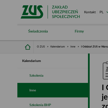
Kontakt
Świadczenia
Firmy
O ZUS
Kalendarium
Inne
I Oddział ZUS w Warsza
Kalendarium
Szkolenia
I
Inne
j
z
Szkolenia BHP