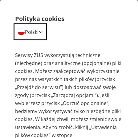
Polityka cookies
Polski
Menu
Szukaj
Serwisy ZUS wykorzystują techniczne
(niezbędne) oraz analityczne (opcjonalne) pliki
cookies. Możesz zaakceptować wykorzystanie
Aktualności
przez nas wszystkich takich plików (przycisk
„Przejdź do serwisu”) lub dostosować swoje
zgody (przycisk „Zarządzaj opcjami”). Jeśli
wybierzesz przycisk „Odrzuć opcjonalne”,
będziemy wykorzystywać tylko niezbędne pliki
cookies. W każdej chwili możesz zmienić swoje
Obowiązkowe e-ZLA od 1 grudnia 2018 r.
ustawienia. Aby to zrobić, kliknij „Ustawienia
plików cookies” w stopce.