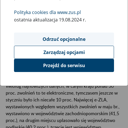
11
czerwca
2018
Polityka cookies dla www.zus.pl
ostatnia aktualizacja 19.08.2024 r.
To już pewne: od 1 grudnia jedynym możliwym
Odrzuć opcjonalne
sposobem wystawienia zwolnienia lekarskiego
będzie internet. Prezydent RP podpisał już ustawę
Zarządzaj opcjami
zmieniającą termin wejścia w życie e-ZLA.
Przejdź do serwisu
Od stycznia 2016 r. do końca maja 2018 lekarze wystawili
w całej Polsce ponad 3,71 mln elektronicznych zwolnień.
Według najnowszych danych, w całym kraju ponad 30
proc. zwolnień to te elektroniczne, tymczasem jeszcze w
styczniu było ich niecałe 10 proc. Najwięcej e-ZLA,
wystawionych względem wszystkich zwolnień w maju br.,
wystawiono w województwie zachodniopomorskim (41,5
proc.), na drugim miejscu uplasowało się województwo
podlaskie (40,2 proc.), trzecie jest województwo