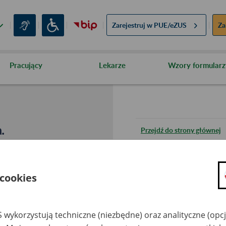
Zarejestruj w
PUE/eZUS
Za
Pracujący
Lekarze
Wzory formularz
.
Przejdź do strony głównej
Wróć do poprzedniej stron
 cookies
Przejdź do mapy serwisu
 wykorzystują techniczne (niezbędne) oraz analityczne (opc