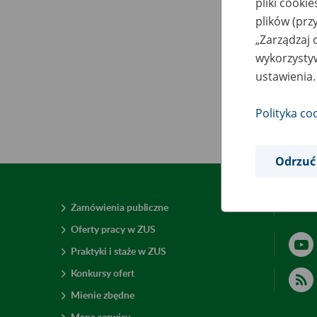
pliki cooki
plików (prz
„Zarządzaj 
wykorzystyw
ustawienia.
Polityka co
Odrzuć
Zamówienia publiczne
Deklar
Oferty pracy w ZUS
Praktyki i staże w ZUS
Konkursy ofert
Mienie zbędne
Mapa serwisu