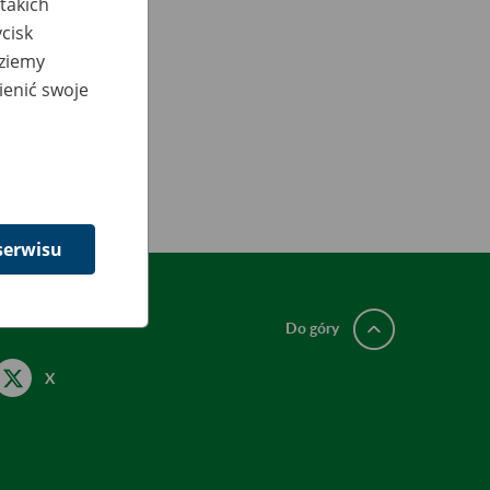
takich
cisk
dziemy
ienić swoje
serwisu
Do góry
X