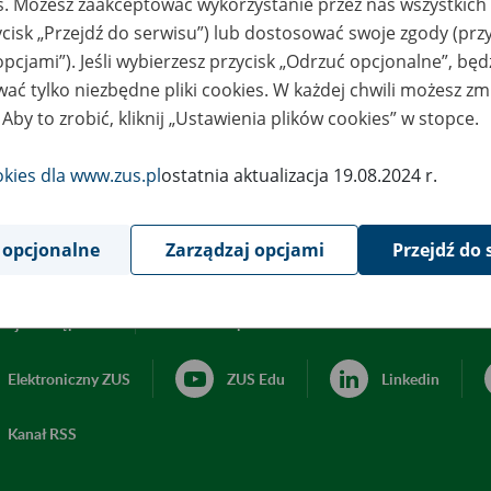
es. Możesz zaakceptować wykorzystanie przez nas wszystkich 
ycisk „Przejdź do serwisu”) lub dostosować swoje zgody (przy
opcjami”). Jeśli wybierzesz przycisk „Odrzuć opcjonalne”, bę
ać tylko niezbędne pliki cookies. W każdej chwili możesz zm
 Aby to zrobić, kliknij „Ustawienia plików cookies” w stopce.
okies dla www.zus.pl
ostatnia aktualizacja 19.08.2024 r.
 opcjonalne
Zarządzaj opcjami
Przejdź do 
acja dostępności
Ustawienia plików cookies
Elektroniczny ZUS
ZUS Edu
Linkedin
Kanał RSS