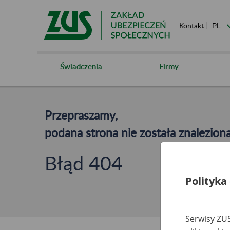
Kontakt
Świadczenia
Firmy
Przepraszamy,
podana strona nie została znaleziona
Błąd 404
Polityka
Serwisy ZUS