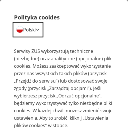
Polityka cookies
Polski
Menu
Szukaj
Serwisy ZUS wykorzystują techniczne
(niezbędne) oraz analityczne (opcjonalne) pliki
Przepraszamy,
cookies. Możesz zaakceptować wykorzystanie
podana strona nie została znaleziona.
przez nas wszystkich takich plików (przycisk
„Przejdź do serwisu”) lub dostosować swoje
Błąd 404
zgody (przycisk „Zarządzaj opcjami”). Jeśli
wybierzesz przycisk „Odrzuć opcjonalne”,
będziemy wykorzystywać tylko niezbędne pliki
cookies. W każdej chwili możesz zmienić swoje
ustawienia. Aby to zrobić, kliknij „Ustawienia
Przejdź do strony głównej
plików cookies” w stopce.