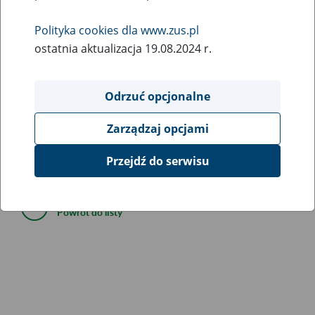
17
lutego
2023
Polityka cookies dla www.zus.pl
ostatnia aktualizacja 19.08.2024 r.
Informujemy, że z przyczyn organizacyjnych zmieniony
został termin finału Olimpiady ZUS „Warto wiedzieć więcej
Odrzuć opcjonalne
o ubezpieczeniach społecznych”. Finał odbędzie się 5
kwietnia 2023 roku.
Zarządzaj opcjami
Przejdź do serwisu
Powrót do listy