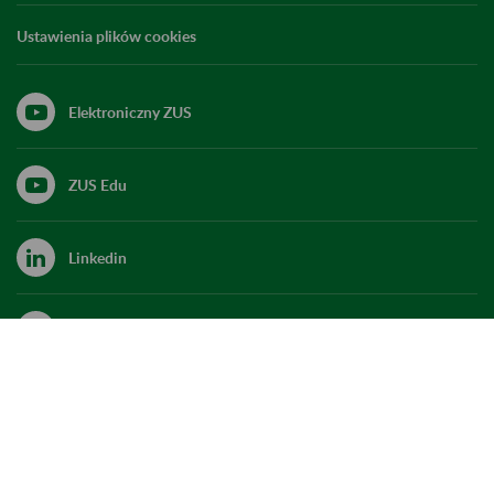
Ustawienia plików cookies
Elektroniczny ZUS
ZUS Edu
Linkedin
X
Kanał RSS
Do góry