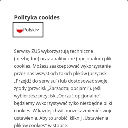
Polityka cookies
Polski
Menu
Szukaj
Serwisy ZUS wykorzystują techniczne
(niezbędne) oraz analityczne (opcjonalne) pliki
cookies. Możesz zaakceptować wykorzystanie
Aktualności
przez nas wszystkich takich plików (przycisk
„Przejdź do serwisu”) lub dostosować swoje
zgody (przycisk „Zarządzaj opcjami”). Jeśli
wybierzesz przycisk „Odrzuć opcjonalne”,
będziemy wykorzystywać tylko niezbędne pliki
cookies. W każdej chwili możesz zmienić swoje
Nowe konto płatnika w portalu eZUS dla
ustawienia. Aby to zrobić, kliknij „Ustawienia
pierwszych 500 tys. klientów
plików cookies” w stopce.