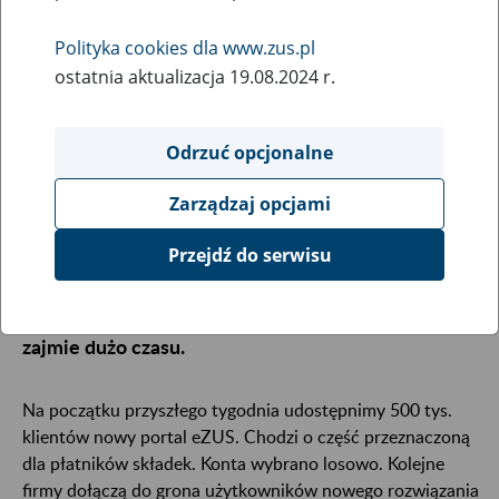
20
lutego
Polityka cookies dla www.zus.pl
2026
ostatnia aktualizacja 19.08.2024 r.
Odrzuć opcjonalne
Od przyszłego tygodnia z nowej wersji popularnego
e-urzędu ZUS skorzystają już niektórzy
Zarządzaj opcjami
przedsiębiorcy – płatnicy składek. W kolejnych
dniach dołączą do nich pozostali. Interfejs jest
Przejdź do serwisu
przejrzysty i przyjazny dla użytkownika. Dzięki
temu załatwianie spraw w ZUS będzie prostsze i nie
zajmie dużo czasu.
Na początku przyszłego tygodnia udostępnimy 500 tys.
klientów nowy portal eZUS. Chodzi o część przeznaczoną
dla płatników składek. Konta wybrano losowo. Kolejne
firmy dołączą do grona użytkowników nowego rozwiązania