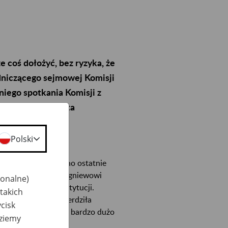
ze coś dołożyć, bez ryzyka, że
odniczącego sejmowej Komisji
niego spotkania Komisji z
wują ostatnie lata
Polski
ecznej i Rodziny z
ukiem, podsumowano ostatnie
ych, podziękowali Zbigniewowi
jonalne)
ocześnienie tej instytucji.
takich
e dostrzegać - stwierdziła
cisk
 przed ZUS-em było bardzo dużo
dziemy