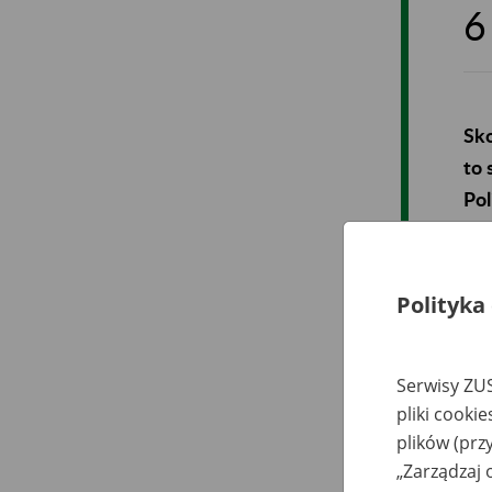
6
Sko
to 
Pol
pre
dzi
Polityka
Pod
odc
lat
Serwisy ZUS
Der
pliki cooki
Pow
plików (prz
wic
„Zarządzaj 
- d