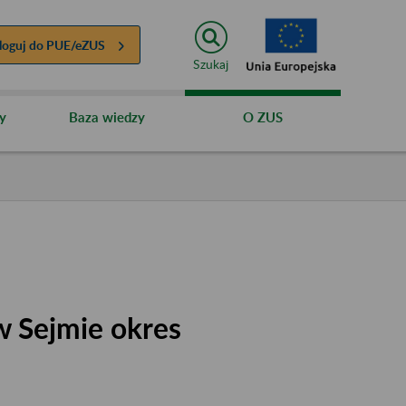
loguj do
PUE/eZUS
Szukaj
y
Baza wiedzy
O ZUS
 Sejmie okres