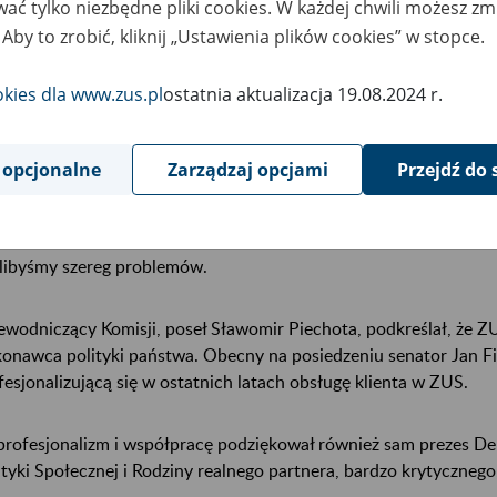
ać tylko niezbędne pliki cookies. W każdej chwili możesz zm
 Aby to zrobić, kliknij „Ustawienia plików cookies” w stopce.
łowie docenili profesjonalizm i niezmiennie dobrą współpracę p
isją. Większość podkreślała skalę dodatkowych zadań, z jaką zm
okies dla www.zus.pl
ostatnia aktualizacja 19.08.2024 r.
ach, do których zaliczyć można: małą reformę emerytalną, wprow
łużonych zasiłków macierzyńskich, abolicję dla zadłużonych prz
owadzenie subkont. - Prezesura Zbigniewa Derdziuka to okres ba
 opcjonalne
Zarządzaj opcjami
Przejdź do 
es przebudowy systemu ubezpieczeń społecznych - mówił wicemini
łecznej oraz przewodniczący rady nadzorczej ZUS, Marek Bucior,
lizowane przez ZUS, zawsze było realizowane terminowo. Gdyby p
libyśmy szereg problemów.
ewodniczący Komisji, poseł Sławomir Piechota, podkreślał, że Z
onawca polityki państwa. Obecny na posiedzeniu senator Jan Filip
fesjonalizującą się w ostatnich latach obsługę klienta w ZUS.
profesjonalizm i współpracę podziękował również sam prezes De
ityki Społecznej i Rodziny realnego partnera, bardzo krytycznego