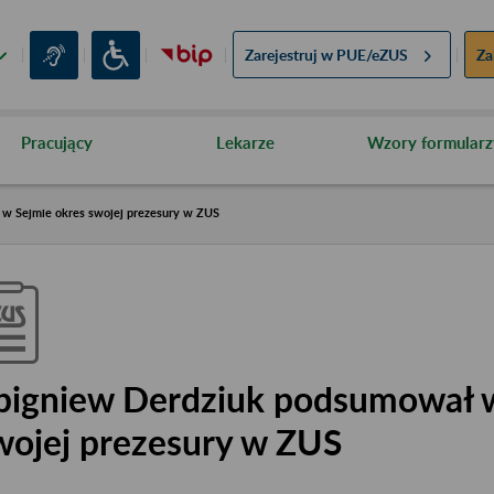
Zarejestruj w
PUE/eZUS
Za
Pracujący
Lekarze
Wzory formularz
w Sejmie okres swojej prezesury w ZUS
bigniew Derdziuk podsumował w
wojej prezesury w ZUS