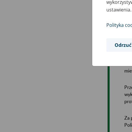
wykorzystyw
ustawienia.
Pos
Kom
Polityka co
lat
wyd
wpr
Odrzuć
okr
spo
rea
mie
Prz
wyk
pro
Za 
Pol