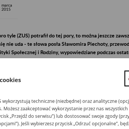
marca
2015
ro tyle (ZUS) potrafił do tej pory, to można jeszcze zaws
się nie uda - te słowa posła Sławomira Piechoty, przew
ityki Społecznej i Rodziny, wypowiedziane podczas ostat
zesem ZUS Zbigniewem Derdziukiem, najlepiej podsumo
ałalności Zakładu Ubezpieczeń Społecznych.
 cookies
czas środowego (4 marca) spotkania posłów Komisji Polityki Społ
hodzącym z ZUS z końcem marca prezesem Zbigniewem Derdzi
a działalności Zakładu. Posłowie, niezależnie od opcji polityczn
 wykorzystują techniczne (niezbędne) oraz analityczne (opc
dziukowi za 5,5 roku jego prezesury. - Poszedł pan prezes w unow
es. Możesz zaakceptować wykorzystanie przez nas wszystkich 
iem szczerze, że imponujące są te efekty i wszyscy powinniśmy j
ycisk „Przejdź do serwisu”) lub dostosować swoje zgody (przy
eprzewodnicząca Komisji, poseł Anna Bańkowska (SLD). - Zadań
opcjami”). Jeśli wybierzesz przycisk „Odrzuć opcjonalne”, bę
odał zastępca przewodniczącego Stanisław Szwed (PiS).