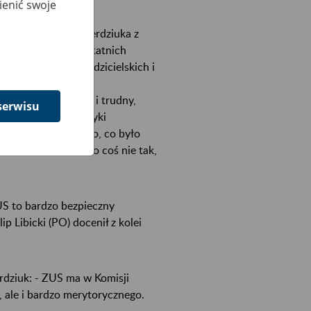
ienić swoje
rezesa Zbigniewa Derdziuka z
ierzył się ZUS w ostatnich
adzenie urlopów rodzicielskich i
edsiębiorców, czy
rdzo newralgiczny i trudny,
serwisu
ster pracy i polityki
 i dodał: - Wszystko, co było
o stronie ZUS było coś nie tak,
US to bardzo bezpieczny
 Libicki (PO) docenił z kolei
rdziuk: - ZUS ma w Komisji
, ale i bardzo merytorycznego.