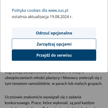
27
maja
2024
Polityka cookies dla www.zus.pl
ostatnia aktualizacja 19.08.2024 r.
W tegorocznej odsłonie konkursu „Projekt z ZUS” na
najlepszą pracę wyjaśniającą, dlaczego ubezpieczenia
Odrzuć opcjonalne
społeczne są ważne, walczyło kilkuset uczniów szkół
podstawowych z całej Polski. Do finału zakwalifikowało
Zarządzaj opcjami
się 40 prac.
Przejdź do serwisu
Zadanie konkursowe polegało na wykonaniu plakatu lub
komiksu lub nagraniu filmu, który wyjaśnia, jak istotną rolę
odgrywają ubezpieczenia społeczne. Po lekcji o
ubezpieczeniach młodzi plastycy i filmowcy zmierzyli się z
tym tematem samodzielnie, w parach lub małych grupach.
Uczniowie znakomicie wywiązali się z zadania
konkursowego. Prace, które wykonali, są pod każdym