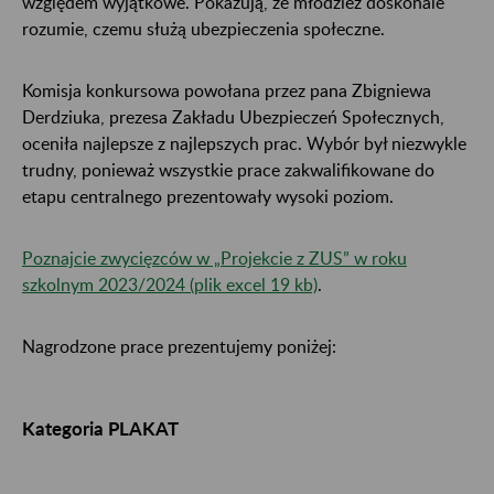
względem wyjątkowe. Pokazują, że młodzież doskonale
rozumie, czemu służą ubezpieczenia społeczne.
Komisja konkursowa powołana przez pana Zbigniewa
Derdziuka, prezesa Zakładu Ubezpieczeń Społecznych,
oceniła najlepsze z najlepszych prac. Wybór był niezwykle
trudny, ponieważ wszystkie prace zakwalifikowane do
etapu centralnego prezentowały wysoki poziom.
Poznajcie zwycięzców w „Projekcie z ZUS” w roku
szkolnym 2023/2024 (plik excel 19 kb)
.
Nagrodzone prace prezentujemy poniżej:
Kategoria PLAKAT