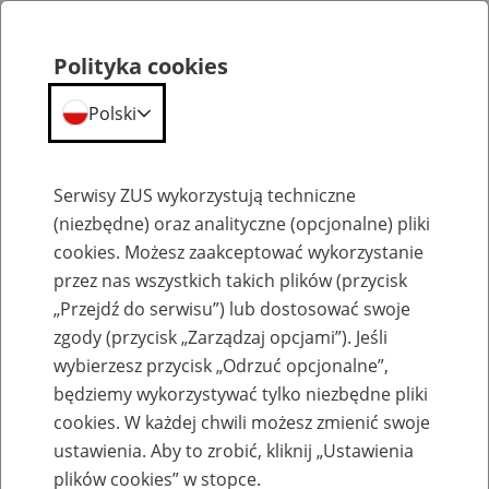
Polityka cookies
Polski
Menu
Szukaj
Serwisy ZUS wykorzystują techniczne
(niezbędne) oraz analityczne (opcjonalne) pliki
cookies. Możesz zaakceptować wykorzystanie
Archiwum konkursu
przez nas wszystkich takich plików (przycisk
„Przejdź do serwisu”) lub dostosować swoje
zgody (przycisk „Zarządzaj opcjami”). Jeśli
wybierzesz przycisk „Odrzuć opcjonalne”,
będziemy wykorzystywać tylko niezbędne pliki
„Projekt z ZUS” – konkurs w roku
cookies. W każdej chwili możesz zmienić swoje
szkolnym 2023/2024
ustawienia. Aby to zrobić, kliknij „Ustawienia
plików cookies” w stopce.