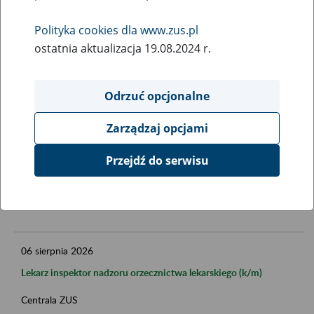
Polityka cookies dla www.zus.pl
Data publikacji od
ostatnia aktualizacja 19.08.2024 r.
Odrzuć opcjonalne
Data publikacji do
Zarządzaj opcjami
Przejdź do serwisu
FILTRUJ
06
sierpnia
2026
Lekarz inspektor nadzoru orzecznictwa lekarskiego (k/m)
Centrala ZUS