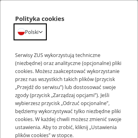
Polityka cookies
Polski
Menu
Szukaj
Serwisy ZUS wykorzystują techniczne
(niezbędne) oraz analityczne (opcjonalne) pliki
cookies. Możesz zaakceptować wykorzystanie
Wyniki naboru ofert pracy
przez nas wszystkich takich plików (przycisk
„Przejdź do serwisu”) lub dostosować swoje
Lista kandydatów/-ek i wyniki
zgody (przycisk „Zarządzaj opcjami”). Jeśli
naboru dla lekarzy inspektorów
wybierzesz przycisk „Odrzuć opcjonalne”,
nadzoru orzecznictwa lekarskiego
będziemy wykorzystywać tylko niezbędne pliki
cookies. W każdej chwili możesz zmienić swoje
Jednostka ZUS:
ustawienia. Aby to zrobić, kliknij „Ustawienia
plików cookies” w stopce.