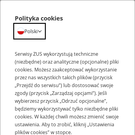
Polityka cookies
Polski
Menu
Szukaj
Serwisy ZUS wykorzystują techniczne
(niezbędne) oraz analityczne (opcjonalne) pliki
cookies. Możesz zaakceptować wykorzystanie
Komunikaty
przez nas wszystkich takich plików (przycisk
„Przejdź do serwisu”) lub dostosować swoje
zgody (przycisk „Zarządzaj opcjami”). Jeśli
wybierzesz przycisk „Odrzuć opcjonalne”,
będziemy wykorzystywać tylko niezbędne pliki
cookies. W każdej chwili możesz zmienić swoje
Możliwe ograniczenia w działaniu Profilu
ustawienia. Aby to zrobić, kliknij „Ustawienia
Zaufanego
plików cookies” w stopce.