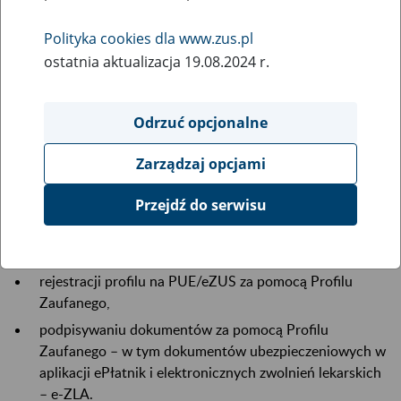
17
września
Polityka cookies dla www.zus.pl
2024
ostatnia aktualizacja 19.08.2024 r.
18 września (środa) od godz. 00:00 do godz. 04:00 będą
Odrzuć opcjonalne
prowadzone prace serwisowe dotyczące Profilu
Zaufanego. W związku z tym na portalu Platformy Usług
Zarządzaj opcjami
Elektronicznych (PUE) ZUS/eZUS mogą wystąpić
utrudnienia w:
Przejdź do serwisu
logowaniu do PUE/eZUS za pomocą Profilu Zaufanego
oraz loginu i hasła,
rejestracji profilu na PUE/eZUS za pomocą Profilu
Zaufanego,
podpisywaniu dokumentów za pomocą Profilu
Zaufanego – w tym dokumentów ubezpieczeniowych w
aplikacji ePłatnik i elektronicznych zwolnień lekarskich
– e-ZLA.