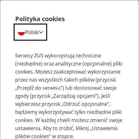
Polityka cookies
Polski
Menu
Szukaj
Serwisy ZUS wykorzystują techniczne
(niezbędne) oraz analityczne (opcjonalne) pliki
cookies. Możesz zaakceptować wykorzystanie
Komunikaty
przez nas wszystkich takich plików (przycisk
„Przejdź do serwisu”) lub dostosować swoje
zgody (przycisk „Zarządzaj opcjami”). Jeśli
wybierzesz przycisk „Odrzuć opcjonalne”,
będziemy wykorzystywać tylko niezbędne pliki
cookies. W każdej chwili możesz zmienić swoje
Ograniczenia w dostępie do Węzła
ustawienia. Aby to zrobić, kliknij „Ustawienia
Krajowego 3 lipca 2025 r.
plików cookies” w stopce.