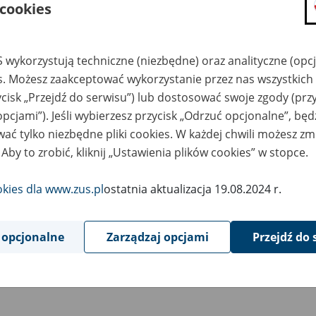
 cookies
6
maja
2026
 wykorzystują techniczne (niezbędne) oraz analityczne (opc
es. Możesz zaakceptować wykorzystanie przez nas wszystkich 
wiązku z koniecznością przeprowadzenia prac serwiso
ycisk „Przejdź do serwisu”) lub dostosować swoje zgody (przy
ziny 20:00 do godziny 23:00 wystąpią ograniczenia w do
opcjami”). Jeśli wybierzesz przycisk „Odrzuć opcjonalne”, bę
ystkich jego funkcji.
ać tylko niezbędne pliki cookies. W każdej chwili możesz zm
 Aby to zrobić, kliknij „Ustawienia plików cookies” w stopce.
ym czasie możliwe będzie wystawianie e-ZLA za pośrednictwem
S
- jeśli lekarz ma zainstalowaną aplikację i jest ona sparowana 
okies dla www.zus.pl
ostatnia aktualizacja 19.08.2024 r.
tępna będzie również aplikacja mobilna mZUS dla klientów indy
 opcjonalne
Zarządzaj opcjami
Przejdź do 
adek.
epraszamy za utrudnienia.