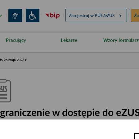
Zarejestruj w
PUE/eZUS
Za
Pracujący
Lekarze
Wzory formularz
S 26 maja 2026 r.
graniczenie w dostępie do eZU