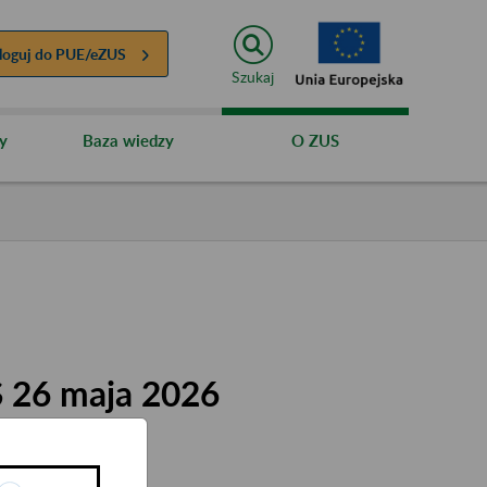
loguj do
PUE/eZUS
Szukaj
y
Baza wiedzy
O ZUS
S 26 maja 2026