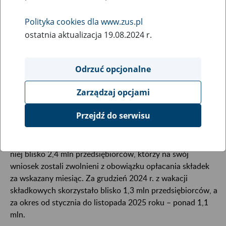
18
listopada
Polityka cookies dla www.zus.pl
2025
ostatnia aktualizacja 19.08.2024 r.
Odrzuć opcjonalne
Listopad to ostatni miesiąc, by zawnioskować o
wakacje składkowe za 2025 rok. Przedsiębiorca,
Zarządzaj opcjami
który złoży wniosek w tym miesiącu, może z nich
skorzystać w grudniu tego roku.
Przejdź do serwisu
Od 2024 r. tj. od początku wprowadzenia ulgi skorzystało z
niej blisko 2,4 mln przedsiębiorców, którzy na swój
wniosek zostali zwolnieni z obowiązku opłacania składek
za wskazany miesiąc. Za grudzień 2024 r. z wakacji
składkowych skorzystało blisko 1,3 mln przedsiębiorców, a
za okres od stycznia do listopada 2025 roku – ponad 1,1
mln.