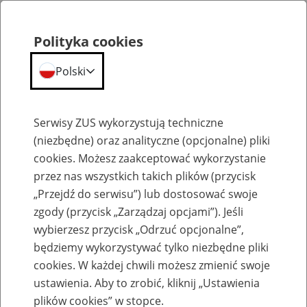
Polityka cookies
Polski
Menu
Szukaj
Serwisy ZUS wykorzystują techniczne
(niezbędne) oraz analityczne (opcjonalne) pliki
cookies. Możesz zaakceptować wykorzystanie
Aktualności
przez nas wszystkich takich plików (przycisk
„Przejdź do serwisu”) lub dostosować swoje
zgody (przycisk „Zarządzaj opcjami”). Jeśli
wybierzesz przycisk „Odrzuć opcjonalne”,
będziemy wykorzystywać tylko niezbędne pliki
cookies. W każdej chwili możesz zmienić swoje
Ostatnie dni na złożenie wniosku o
ustawienia. Aby to zrobić, kliknij „Ustawienia
wakacje składkowe w 2025 r.
plików cookies” w stopce.