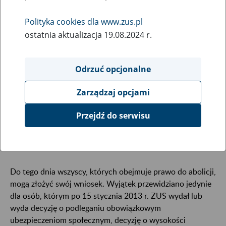
27
października
2014
Polityka cookies dla www.zus.pl
ostatnia aktualizacja 19.08.2024 r.
Informacja archiwalna
Odrzuć opcjonalne
Samozatrudnieni, którzy od stycznia 1999 r. do
Zarządzaj opcjami
lutego 2009 r. zalegali z opłacaniem składek, mają
jeszcze trzy miesiące na złożenie wniosku o ich
Przejdź do serwisu
umorzenie. Czas nagli, termin upływa już 15
stycznia 2015 r.
Do tego dnia wszyscy, których obejmuje prawo do abolicji,
mogą złożyć swój wniosek. Wyjątek przewidziano jedynie
dla osób, którym po 15 stycznia 2013 r. ZUS wydał lub
wyda decyzję o podleganiu obowiązkowym
ubezpieczeniom społecznym, decyzję o wysokości