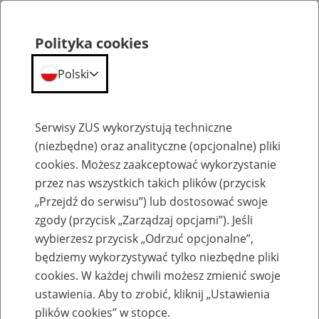
Polityka cookies
Polski
Menu
Szukaj
Serwisy ZUS wykorzystują techniczne
(niezbędne) oraz analityczne (opcjonalne) pliki
cookies. Możesz zaakceptować wykorzystanie
Komunikaty
przez nas wszystkich takich plików (przycisk
„Przejdź do serwisu”) lub dostosować swoje
zgody (przycisk „Zarządzaj opcjami”). Jeśli
wybierzesz przycisk „Odrzuć opcjonalne”,
będziemy wykorzystywać tylko niezbędne pliki
cookies. W każdej chwili możesz zmienić swoje
Wdrożenie nowej metryki programu
ustawienia. Aby to zrobić, kliknij „Ustawienia
Płatnik w dniu 4 grudnia 2020 r.
plików cookies” w stopce.