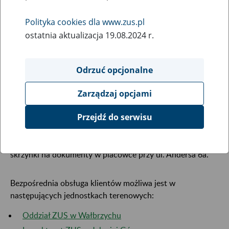
11
maja
Polityka cookies dla www.zus.pl
2021
ostatnia aktualizacja 19.08.2024 r.
17 maja br.
– w związku z przeprowadzką do
tymczasowej
Odrzuć opcjonalne
lokalizacji przy ul. Pocztowej 3
– niedostępna będzie
bezpośrednia obsługa klientów w Inspektoracie w
Zarządzaj opcjami
Dzierżoniowie przy ul. Andersa 6a.
Przejdź do serwisu
Wnioski oraz dokumenty będzie można składać bez
osobistego kontaktu z pracownikiem ZUS do specjalnej
skrzynki na dokumenty w placówce przy ul. Andersa 6a.
Bezpośrednia obsługa klientów możliwa jest w
następujących jednostkach terenowych:
Oddział ZUS w Wałbrzychu