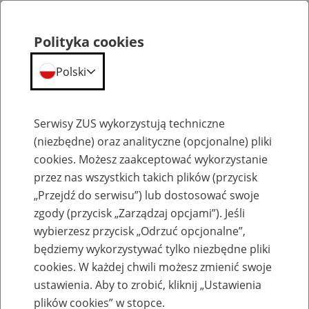
Polityka cookies
Polski
Menu
Szukaj
Serwisy ZUS wykorzystują techniczne
(niezbędne) oraz analityczne (opcjonalne) pliki
cookies. Możesz zaakceptować wykorzystanie
Aktualności
przez nas wszystkich takich plików (przycisk
„Przejdź do serwisu”) lub dostosować swoje
zgody (przycisk „Zarządzaj opcjami”). Jeśli
wybierzesz przycisk „Odrzuć opcjonalne”,
będziemy wykorzystywać tylko niezbędne pliki
cookies. W każdej chwili możesz zmienić swoje
Zmiany dotyczące obsługi klientów w
ustawienia. Aby to zrobić, kliknij „Ustawienia
Inspektoracie ZUS w Dzierżoniowie
plików cookies” w stopce.