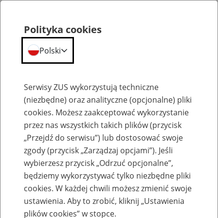
Polityka cookies
Polski
Menu
Szukaj
Serwisy ZUS wykorzystują techniczne
(niezbędne) oraz analityczne (opcjonalne) pliki
cookies. Możesz zaakceptować wykorzystanie
Praca w ZUS
przez nas wszystkich takich plików (przycisk
Lista ofert pracy erecruiter jest tymczasowo niedostępny.
„Przejdź do serwisu”) lub dostosować swoje
zgody (przycisk „Zarządzaj opcjami”). Jeśli
wybierzesz przycisk „Odrzuć opcjonalne”,
będziemy wykorzystywać tylko niezbędne pliki
cookies. W każdej chwili możesz zmienić swoje
ustawienia. Aby to zrobić, kliknij „Ustawienia
plików cookies” w stopce.